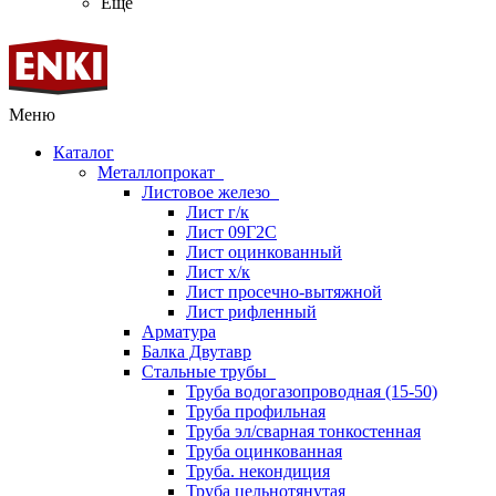
Ещё
Меню
Каталог
Металлопрокат
Листовое железо
Лист г/к
Лист 09Г2С
Лист оцинкованный
Лист х/к
Лист просечно-вытяжной
Лист рифленный
Арматура
Балка Двутавр
Стальные трубы
Труба водогазопроводная (15-50)
Труба профильная
Труба эл/сварная тонкостенная
Труба оцинкованная
Труба. некондиция
Труба цельнотянутая