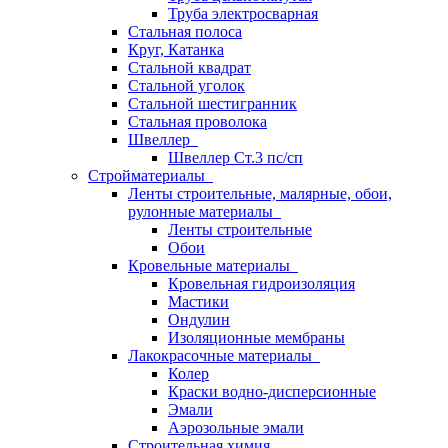
Труба электросварная
Стальная полоса
Круг, Катанка
Стальной квадрат
Стальной уголок
Стальной шестигранник
Стальная проволока
Швеллер
Швеллер Ст.3 пс/сп
Стройматериалы
Ленты строительные, малярные, обои,
рулонные материалы
Ленты строительные
Обои
Кровельные материалы
Кровельная гидроизоляция
Мастики
Ондулин
Изоляционные мембраны
Лакокрасочные материалы
Колер
Краски водно-дисперсионные
Эмали
Аэрозольные эмали
Строительная химия