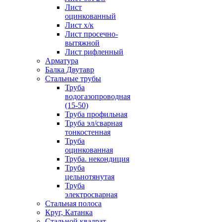
Лист
оцинкованный
Лист х/к
Лист просечно-
вытяжной
Лист рифленный
Арматура
Балка Двутавр
Стальные трубы
Труба
водогазопроводная
(15-50)
Труба профильная
Труба эл/сварная
тонкостенная
Труба
оцинкованная
Труба. некондиция
Труба
цельнотянутая
Труба
электросварная
Стальная полоса
Круг, Катанка
Стальной квадрат