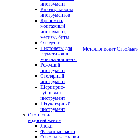
инструмент
Ключи, наборы
инструментов
Крепежно-
монтажный
инструмент,
метизы, биты
Отвертки
Пистолеты для
Металлопрокат
Строймат
герметиков и
монтажной пены
Режущий
инструмент
Столярный
инструмент
Шарнирно-
губцевый
инструмент
Штукатурный
инструмент
Отопление,
водоснабжение
Люки
Фасонные части
Отводы, заглушки,