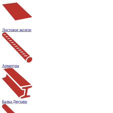
Листовое железо
Арматура
Балка Двутавр