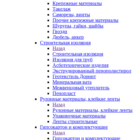
Крепежные материалы
Такелаж
Саморезы, винты
Прочие крепежные материалы
Шурупы, гайки, шайбы
Гвозди
Дюбель, анкер
Строительная изоляция
Назад
Строительная изоляция
Изоляция для труб
Асботехнические изделия
Экструдированный пенополистирол
Геотекстиль Дорнит
Минеральная вата
Межвенцовый утеплитель
Пенопласт
Рулонные материалы, клейкие ленты
Назад
Рулонные материалы, клейкие ленты
Упаковочные материалы
Ленты строительные
Гипсокартон и комплектующие
Назад
Гипсокартон и комплектующие