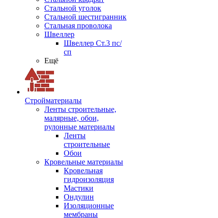
Стальной уголок
Стальной шестигранник
Стальная проволока
Швеллер
Швеллер Ст.3 пс/
сп
Ещё
Стройматериалы
Ленты строительные,
малярные, обои,
рулонные материалы
Ленты
строительные
Обои
Кровельные материалы
Кровельная
гидроизоляция
Мастики
Ондулин
Изоляционные
мембраны