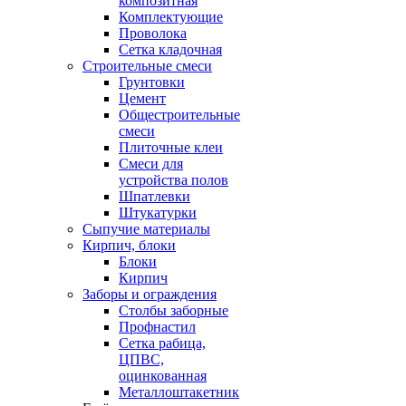
композитная
Комплектующие
Проволока
Сетка кладочная
Строительные смеси
Грунтовки
Цемент
Общестроительные
смеси
Плиточные клеи
Смеси для
устройства полов
Шпатлевки
Штукатурки
Сыпучие материалы
Кирпич, блоки
Блоки
Кирпич
Заборы и ограждения
Столбы заборные
Профнастил
Сетка рабица,
ЦПВС,
оцинкованная
Металлоштакетник