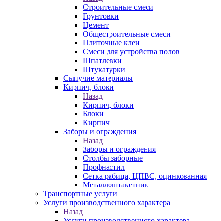
Строительные смеси
Грунтовки
Цемент
Общестроительные смеси
Плиточные клеи
Смеси для устройства полов
Шпатлевки
Штукатурки
Сыпучие материалы
Кирпич, блоки
Назад
Кирпич, блоки
Блоки
Кирпич
Заборы и ограждения
Назад
Заборы и ограждения
Столбы заборные
Профнастил
Сетка рабица, ЦПВС, оцинкованная
Металлоштакетник
Транспортные услуги
Услуги производственного характера
Назад
Услуги производственного характера