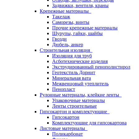
Задвижки, вентиля, краны
Крепежные материалы
Такелаж
Саморезы, винты
Прочие крепежные материалы
Шурупы, гайки, шайбы
Гвозди
Дюбель, анкер
Строительная изоляция
Изоляция для труб
Асботехнические изделия
Экструдированный пенополистирол
Геотекстиль Дорнит
Минеральная вата
Межвенцовый утеплитель
Пенопласт
Рулонные материалы, клейкие ленты
Упаковочные материалы
Ленты строительные
Гипсокартон и комплектующие
Гипсокартон
Комплектующие для гипсокартона
Листовые материалы
Поликарбонат