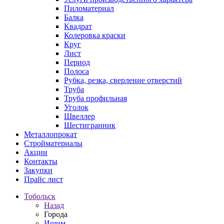
Пиломатериал
Балка
Квадрат
Колеровка краски
Круг
Лист
Период
Полоса
Рубка, резка, сверление отверстий
Труба
Труба профильная
Уголок
Швеллер
Шестигранник
Металлопрокат
Стройматериалы
Акции
Контакты
Закупки
Прайс лист
Тобольск
Назад
Города
Ишим