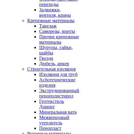
переходы
Задвижки,
вентиля, краны
Крепежные материалы
Такелаж
Саморезы, винты
Прочие крепежные
материалы
Шурупы, гайки,
шайбы
Гвозди
Дюбель, анкер
Строительная изоляция
Изоляция для труб
Асботехнические
изделия
Экструдированный
пенополистирол
Геотекстиль
Дорнит
Минеральная вата
Межвенцовый
утеплитель
Пенопласт
Рулонные материалы,