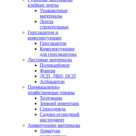
клейкие ленты
Упаковочные
материалы
Ленты
строительные
Гипсокартон и
комплектующие
Гипсокартон
Комплектующие
для гипсокартона
Листовые материалы
Поликарбонат
Фанера
ДСП, ДВП, ЦСП
Асбокартон
Промышленно-
хозяйственные товары
Хозтовары
Зимний инвентарь
Спецодежда
Садово-огородный
инструмент
Армирующие материалы
Арматура