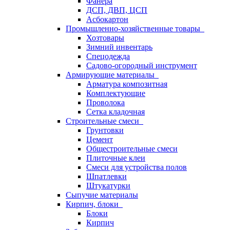
Фанера
ДСП, ДВП, ЦСП
Асбокартон
Промышленно-хозяйственные товары
Хозтовары
Зимний инвентарь
Спецодежда
Садово-огородный инструмент
Армирующие материалы
Арматура композитная
Комплектующие
Проволока
Сетка кладочная
Строительные смеси
Грунтовки
Цемент
Общестроительные смеси
Плиточные клеи
Смеси для устройства полов
Шпатлевки
Штукатурки
Сыпучие материалы
Кирпич, блоки
Блоки
Кирпич