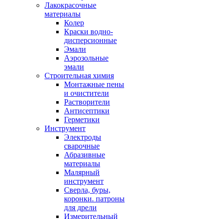
Лакокрасочные
материалы
Колер
Краски водно-
дисперсионные
Эмали
Аэрозольные
эмали
Строительная химия
Монтажные пены
и очистители
Растворители
Антисептики
Герметики
Инструмент
Электроды
сварочные
Абразивные
материалы
Малярный
инструмент
Сверла, буры,
коронки. патроны
для дрели
Измерительный