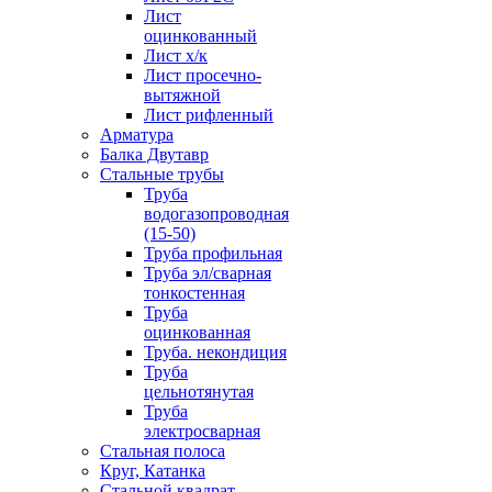
Лист
оцинкованный
Лист х/к
Лист просечно-
вытяжной
Лист рифленный
Арматура
Балка Двутавр
Стальные трубы
Труба
водогазопроводная
(15-50)
Труба профильная
Труба эл/сварная
тонкостенная
Труба
оцинкованная
Труба. некондиция
Труба
цельнотянутая
Труба
электросварная
Стальная полоса
Круг, Катанка
Стальной квадрат