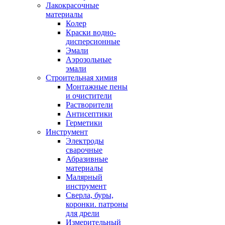
Лакокрасочные
материалы
Колер
Краски водно-
дисперсионные
Эмали
Аэрозольные
эмали
Строительная химия
Монтажные пены
и очистители
Растворители
Антисептики
Герметики
Инструмент
Электроды
сварочные
Абразивные
материалы
Малярный
инструмент
Сверла, буры,
коронки. патроны
для дрели
Измерительный