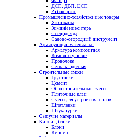
Фанера
ДСП, ДВП, ЦСП
Асбокартон
Промышленно-хозяйственные товары
Хозтовары
Зимний инвентарь
Спецодежда
Садово-огородный инструмент
Армирующие материалы
Арматура композитная
Комплектующие
Проволока
Сетка кладочная
Строительные смеси
Грунтовки
Цемент
Общестроительные смеси
Плиточные клеи
Смеси для устройства полов
Шпатлевки
Штукатурки
Сыпучие материалы
Кирпич, блоки
Блоки
Кирпич