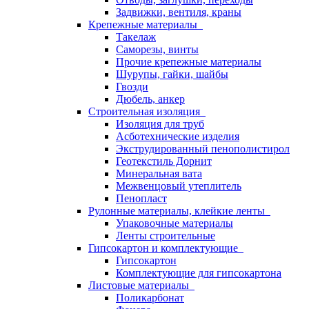
Задвижки, вентиля, краны
Крепежные материалы
Такелаж
Саморезы, винты
Прочие крепежные материалы
Шурупы, гайки, шайбы
Гвозди
Дюбель, анкер
Строительная изоляция
Изоляция для труб
Асботехнические изделия
Экструдированный пенополистирол
Геотекстиль Дорнит
Минеральная вата
Межвенцовый утеплитель
Пенопласт
Рулонные материалы, клейкие ленты
Упаковочные материалы
Ленты строительные
Гипсокартон и комплектующие
Гипсокартон
Комплектующие для гипсокартона
Листовые материалы
Поликарбонат