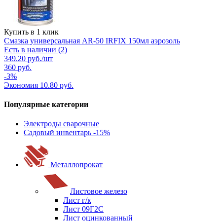
Купить в 1 клик
Смазка универсальная AR-50 IRFIX 150мл аэрозоль
Есть в наличии (2)
349.20
руб.
/шт
360
руб.
-
3
%
Экономия
10.80
руб.
Популярные категории
Электроды сварочные
Садовый инвентарь -15%
Металлопрокат
Листовое железо
Лист г/к
Лист 09Г2С
Лист оцинкованный