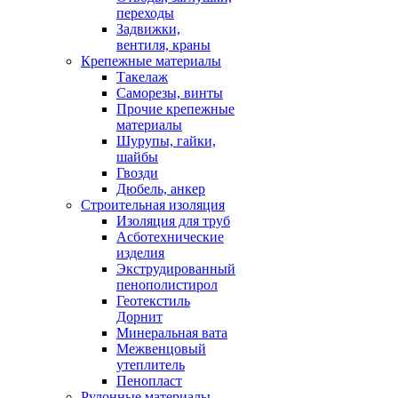
переходы
Задвижки,
вентиля, краны
Крепежные материалы
Такелаж
Саморезы, винты
Прочие крепежные
материалы
Шурупы, гайки,
шайбы
Гвозди
Дюбель, анкер
Строительная изоляция
Изоляция для труб
Асботехнические
изделия
Экструдированный
пенополистирол
Геотекстиль
Дорнит
Минеральная вата
Межвенцовый
утеплитель
Пенопласт
Рулонные материалы,