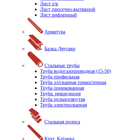
Лист х/к
Лист просечно-вытяжной
Лист рифленный
Арматура
Балка Двутавр
Стальные трубы
Труба водогазопроводная (15-50)
Труба профильная
Труба эл/сварная тонкостенная
Труба оцинкованная
Труба. некондиция
Труба цельнотянутая
Труба электросварная
Стальная полоса
Круг, Катанка