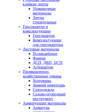
клейкие ленты
Упаковочные
материалы
Ленты
строительные
Гипсокартон и
комплектующие
Гипсокартон
Комплектующие
для гипсокартона
Листовые материалы
Поликарбонат
Фанера
ДСП, ДВП, ЦСП
Асбокартон
Промышленно-
хозяйственные товары
Хозтовары
Зимний инвентарь
Спецодежда
Садово-огородный
инструмент
Армирующие материалы
Арматура