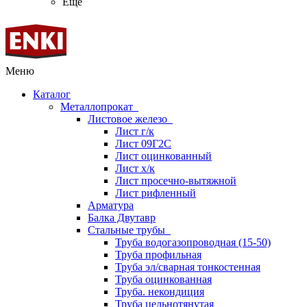
Ещё
Меню
Каталог
Металлопрокат
Листовое железо
Лист г/к
Лист 09Г2С
Лист оцинкованный
Лист х/к
Лист просечно-вытяжной
Лист рифленный
Арматура
Балка Двутавр
Стальные трубы
Труба водогазопроводная (15-50)
Труба профильная
Труба эл/сварная тонкостенная
Труба оцинкованная
Труба. некондиция
Труба цельнотянутая