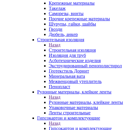
Крепежные материалы
Такелаж
Саморезы, винты
Прочие крепежные материалы
Шурупы, гайки, шайбы
Гвозди
Дюбель, анкер
Строительная изоляция
Назад
Строительная изоляция
Изоляция для труб
Асботехнические изделия
Экструдированный пенополистирол
Геотекстиль Дорнит
Минеральная вата
Межвенцовый утеплитель
Пенопласт
Рулонные материалы, клейкие ленты
Назад
Рулонные материалы, клейкие ленты
Упаковочные материалы
Ленты строительные
Гипсокартон и комплектующие
Назад
Гипсокартон и комплектующие