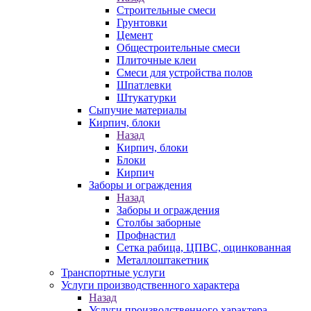
Строительные смеси
Грунтовки
Цемент
Общестроительные смеси
Плиточные клеи
Смеси для устройства полов
Шпатлевки
Штукатурки
Сыпучие материалы
Кирпич, блоки
Назад
Кирпич, блоки
Блоки
Кирпич
Заборы и ограждения
Назад
Заборы и ограждения
Столбы заборные
Профнастил
Сетка рабица, ЦПВС, оцинкованная
Металлоштакетник
Транспортные услуги
Услуги производственного характера
Назад
Услуги производственного характера