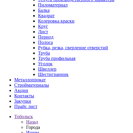
Пиломатериал
Балка
Квадрат
Колеровка краски
Круг
Лист
Период
Полоса
Рубка, резка, сверление отверстий
Труба
Труба профильная
Уголок
Швеллер
Шестигранник
Металлопрокат
Стройматериалы
Акции
Контакты
Закупки
Прайс лист
Тобольск
Назад
Города
Ишим