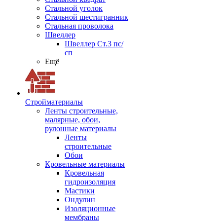
Стальной уголок
Стальной шестигранник
Стальная проволока
Швеллер
Швеллер Ст.3 пс/
сп
Ещё
Стройматериалы
Ленты строительные,
малярные, обои,
рулонные материалы
Ленты
строительные
Обои
Кровельные материалы
Кровельная
гидроизоляция
Мастики
Ондулин
Изоляционные
мембраны