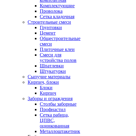
композитная
Комплектующие
Проволока
Сетка кладочная
Строительные смеси
Грунтовки
Цемент
Общестроительные
смеси
Плиточные клеи
Смеси для
устройства полов
Шпатлевки
Штукатурки
Сыпучие материалы
Кирпич, блоки
Блоки
Кирпич
Заборы и ограждения
Столбы заборные
Профнастил
Сетка рабица,
ЦПВС,
оцинкованная
Металлоштакетник