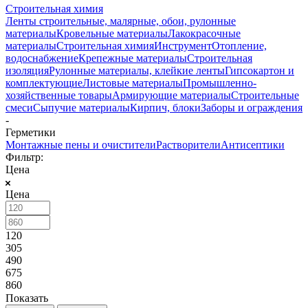
Строительная химия
Ленты строительные, малярные, обои, рулонные
материалы
Кровельные материалы
Лакокрасочные
материалы
Строительная химия
Инструмент
Отопление,
водоснабжение
Крепежные материалы
Строительная
изоляция
Рулонные материалы, клейкие ленты
Гипсокартон и
комплектующие
Листовые материалы
Промышленно-
хозяйственные товары
Армирующие материалы
Строительные
смеси
Сыпучие материалы
Кирпич, блоки
Заборы и ограждения
-
Герметики
Монтажные пены и очистители
Растворители
Антисептики
Фильтр:
Цена
Цена
120
305
490
675
860
Показать