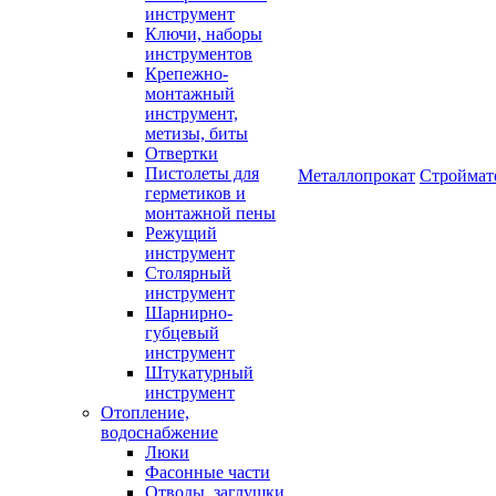
инструмент
Ключи, наборы
инструментов
Крепежно-
монтажный
инструмент,
метизы, биты
Отвертки
Пистолеты для
Металлопрокат
Строймат
герметиков и
монтажной пены
Режущий
инструмент
Столярный
инструмент
Шарнирно-
губцевый
инструмент
Штукатурный
инструмент
Отопление,
водоснабжение
Люки
Фасонные части
Отводы, заглушки,