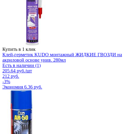
Купить в 1 клик
Клей-герметик KUDO монтажный ЖИДКИЕ ГВОЗДИ на
акриловой основе унив. 280мл
Есть в наличии (1)
205.64
руб.
/шт
212
руб.
-
3
%
Экономия
6.36
руб.