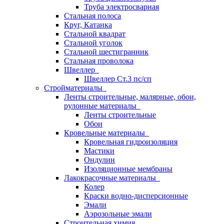
Труба электросварная
Стальная полоса
Круг, Катанка
Стальной квадрат
Стальной уголок
Стальной шестигранник
Стальная проволока
Швеллер
Швеллер Ст.3 пс/сп
Стройматериалы
Ленты строительные, малярные, обои,
рулонные материалы
Ленты строительные
Обои
Кровельные материалы
Кровельная гидроизоляция
Мастики
Ондулин
Изоляционные мембраны
Лакокрасочные материалы
Колер
Краски водно-дисперсионные
Эмали
Аэрозольные эмали
Строительная химия