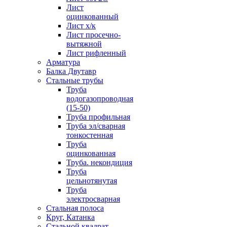
Лист
оцинкованный
Лист х/к
Лист просечно-
вытяжной
Лист рифленный
Арматура
Балка Двутавр
Стальные трубы
Труба
водогазопроводная
(15-50)
Труба профильная
Труба эл/сварная
тонкостенная
Труба
оцинкованная
Труба. некондиция
Труба
цельнотянутая
Труба
электросварная
Стальная полоса
Круг, Катанка
Стальной квадрат