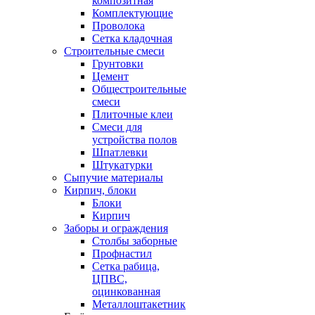
композитная
Комплектующие
Проволока
Сетка кладочная
Строительные смеси
Грунтовки
Цемент
Общестроительные
смеси
Плиточные клеи
Смеси для
устройства полов
Шпатлевки
Штукатурки
Сыпучие материалы
Кирпич, блоки
Блоки
Кирпич
Заборы и ограждения
Столбы заборные
Профнастил
Сетка рабица,
ЦПВС,
оцинкованная
Металлоштакетник