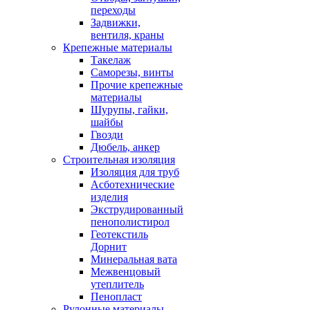
переходы
Задвижки,
вентиля, краны
Крепежные материалы
Такелаж
Саморезы, винты
Прочие крепежные
материалы
Шурупы, гайки,
шайбы
Гвозди
Дюбель, анкер
Строительная изоляция
Изоляция для труб
Асботехнические
изделия
Экструдированный
пенополистирол
Геотекстиль
Дорнит
Минеральная вата
Межвенцовый
утеплитель
Пенопласт
Рулонные материалы,