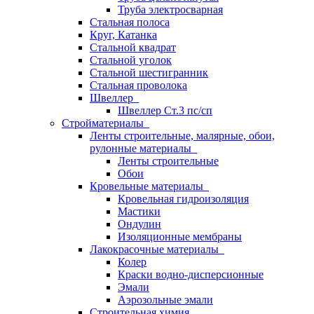
Труба электросварная
Стальная полоса
Круг, Катанка
Стальной квадрат
Стальной уголок
Стальной шестигранник
Стальная проволока
Швеллер
Швеллер Ст.3 пс/сп
Стройматериалы
Ленты строительные, малярные, обои,
рулонные материалы
Ленты строительные
Обои
Кровельные материалы
Кровельная гидроизоляция
Мастики
Ондулин
Изоляционные мембраны
Лакокрасочные материалы
Колер
Краски водно-дисперсионные
Эмали
Аэрозольные эмали
Строительная химия