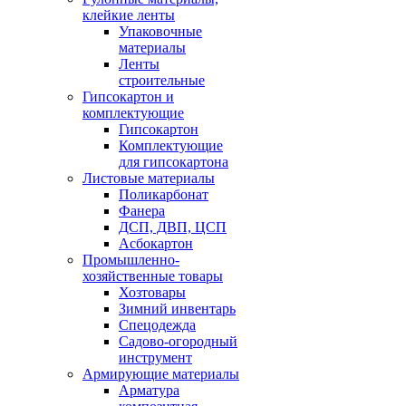
клейкие ленты
Упаковочные
материалы
Ленты
строительные
Гипсокартон и
комплектующие
Гипсокартон
Комплектующие
для гипсокартона
Листовые материалы
Поликарбонат
Фанера
ДСП, ДВП, ЦСП
Асбокартон
Промышленно-
хозяйственные товары
Хозтовары
Зимний инвентарь
Спецодежда
Садово-огородный
инструмент
Армирующие материалы
Арматура