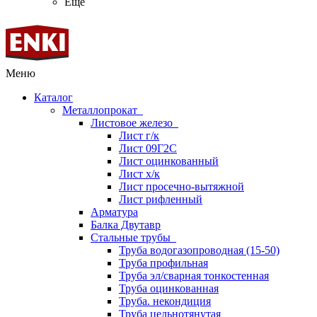
Ещё
Меню
Каталог
Металлопрокат
Листовое железо
Лист г/к
Лист 09Г2С
Лист оцинкованный
Лист х/к
Лист просечно-вытяжной
Лист рифленный
Арматура
Балка Двутавр
Стальные трубы
Труба водогазопроводная (15-50)
Труба профильная
Труба эл/сварная тонкостенная
Труба оцинкованная
Труба. некондиция
Труба цельнотянутая