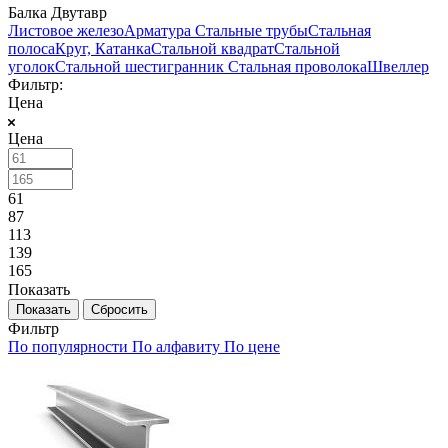
Балка Двутавр
Листовое железо
Арматура
Стальные трубы
Стальная
полоса
Круг, Катанка
Стальной квадрат
Стальной
уголок
Стальной шестигранник
Стальная проволока
Швеллер
Фильтр:
Цена
Цена
61
87
113
139
165
Показать
Сбросить
Фильтр
По популярности
По алфавиту
По цене