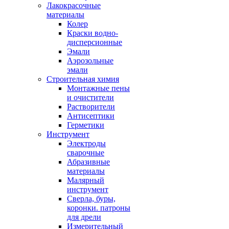
Лакокрасочные
материалы
Колер
Краски водно-
дисперсионные
Эмали
Аэрозольные
эмали
Строительная химия
Монтажные пены
и очистители
Растворители
Антисептики
Герметики
Инструмент
Электроды
сварочные
Абразивные
материалы
Малярный
инструмент
Сверла, буры,
коронки. патроны
для дрели
Измерительный