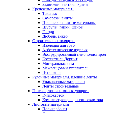
Задвижки, вентиля, краны
Крепежные материалы
Такелаж
Саморезы, винты
Прочие крепежные материалы
Шурупы, гайки, шайбы
Гвозди
Дюбель, анкер
Строительная изоляция
Изоляция для труб
Асботехнические изделия
Экструдированный пенополистирол
Геотекстиль Дорнит
Минеральная вата
Межвенцовый утеплитель
Пенопласт
Рулонные материалы, клейкие ленты
Упаковочные материалы
Ленты строительные
Гипсокартон и комплектующие
Гипсокартон
Комплектующие для гипсокартона
Листовые материалы
Поликарбонат