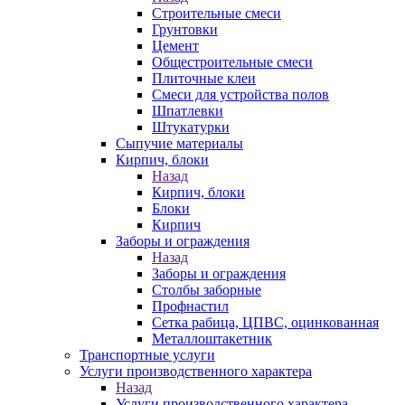
Строительные смеси
Грунтовки
Цемент
Общестроительные смеси
Плиточные клеи
Смеси для устройства полов
Шпатлевки
Штукатурки
Сыпучие материалы
Кирпич, блоки
Назад
Кирпич, блоки
Блоки
Кирпич
Заборы и ограждения
Назад
Заборы и ограждения
Столбы заборные
Профнастил
Сетка рабица, ЦПВС, оцинкованная
Металлоштакетник
Транспортные услуги
Услуги производственного характера
Назад
Услуги производственного характера