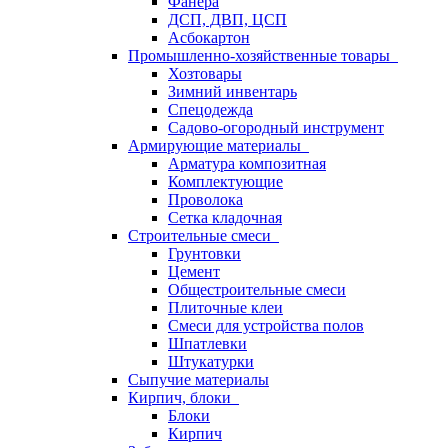
Фанера
ДСП, ДВП, ЦСП
Асбокартон
Промышленно-хозяйственные товары
Хозтовары
Зимний инвентарь
Спецодежда
Садово-огородный инструмент
Армирующие материалы
Арматура композитная
Комплектующие
Проволока
Сетка кладочная
Строительные смеси
Грунтовки
Цемент
Общестроительные смеси
Плиточные клеи
Смеси для устройства полов
Шпатлевки
Штукатурки
Сыпучие материалы
Кирпич, блоки
Блоки
Кирпич