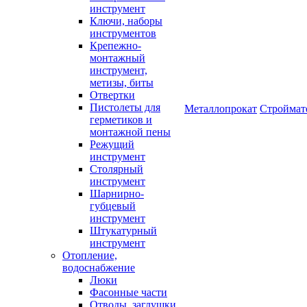
инструмент
Ключи, наборы
инструментов
Крепежно-
монтажный
инструмент,
метизы, биты
Отвертки
Пистолеты для
Металлопрокат
Строймат
герметиков и
монтажной пены
Режущий
инструмент
Столярный
инструмент
Шарнирно-
губцевый
инструмент
Штукатурный
инструмент
Отопление,
водоснабжение
Люки
Фасонные части
Отводы, заглушки,