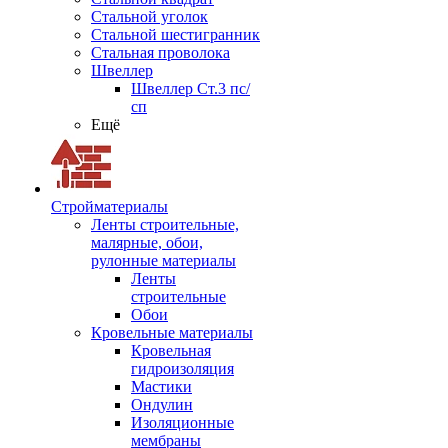
Стальной уголок
Стальной шестигранник
Стальная проволока
Швеллер
Швеллер Ст.3 пс/
сп
Ещё
Стройматериалы
Ленты строительные,
малярные, обои,
рулонные материалы
Ленты
строительные
Обои
Кровельные материалы
Кровельная
гидроизоляция
Мастики
Ондулин
Изоляционные
мембраны