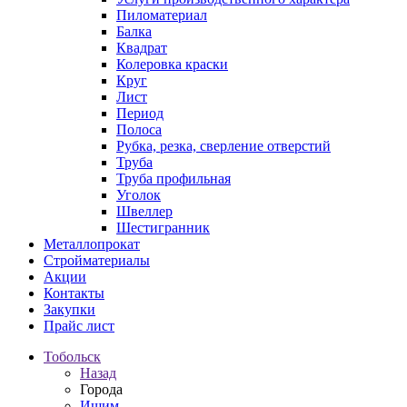
Пиломатериал
Балка
Квадрат
Колеровка краски
Круг
Лист
Период
Полоса
Рубка, резка, сверление отверстий
Труба
Труба профильная
Уголок
Швеллер
Шестигранник
Металлопрокат
Стройматериалы
Акции
Контакты
Закупки
Прайс лист
Тобольск
Назад
Города
Ишим