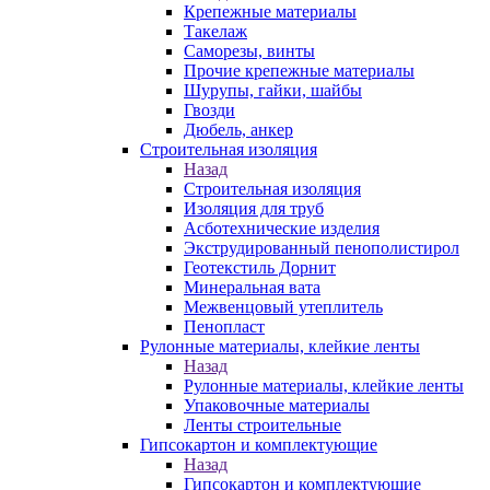
Крепежные материалы
Такелаж
Саморезы, винты
Прочие крепежные материалы
Шурупы, гайки, шайбы
Гвозди
Дюбель, анкер
Строительная изоляция
Назад
Строительная изоляция
Изоляция для труб
Асботехнические изделия
Экструдированный пенополистирол
Геотекстиль Дорнит
Минеральная вата
Межвенцовый утеплитель
Пенопласт
Рулонные материалы, клейкие ленты
Назад
Рулонные материалы, клейкие ленты
Упаковочные материалы
Ленты строительные
Гипсокартон и комплектующие
Назад
Гипсокартон и комплектующие