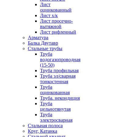
Лист
оцинкованный
Лист х/к
Лист просечно-
вытяжной
Лист рифленный
Арматура
Балка Двутавр
Стальные трубы
Труба
водогазопроводная
(15-50)
Труба профильная
Труба эл/сварная
тонкостенная
Труба
оцинкованная
Труба. некондиция
Труба
цельнотянутая
Труба
электросварная
Стальная полоса
Круг, Катанка
Стальной квадрат