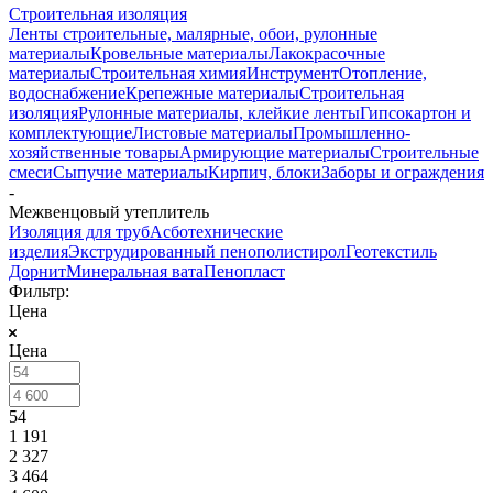
Строительная изоляция
Ленты строительные, малярные, обои, рулонные
материалы
Кровельные материалы
Лакокрасочные
материалы
Строительная химия
Инструмент
Отопление,
водоснабжение
Крепежные материалы
Строительная
изоляция
Рулонные материалы, клейкие ленты
Гипсокартон и
комплектующие
Листовые материалы
Промышленно-
хозяйственные товары
Армирующие материалы
Строительные
смеси
Сыпучие материалы
Кирпич, блоки
Заборы и ограждения
-
Межвенцовый утеплитель
Изоляция для труб
Асботехнические
изделия
Экструдированный пенополистирол
Геотекстиль
Дорнит
Минеральная вата
Пенопласт
Фильтр:
Цена
Цена
54
1 191
2 327
3 464