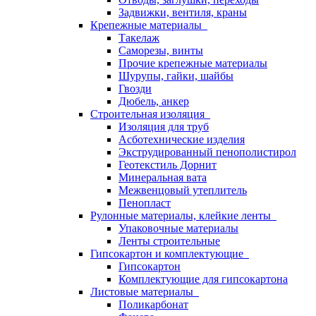
Задвижки, вентиля, краны
Крепежные материалы
Такелаж
Саморезы, винты
Прочие крепежные материалы
Шурупы, гайки, шайбы
Гвозди
Дюбель, анкер
Строительная изоляция
Изоляция для труб
Асботехнические изделия
Экструдированный пенополистирол
Геотекстиль Дорнит
Минеральная вата
Межвенцовый утеплитель
Пенопласт
Рулонные материалы, клейкие ленты
Упаковочные материалы
Ленты строительные
Гипсокартон и комплектующие
Гипсокартон
Комплектующие для гипсокартона
Листовые материалы
Поликарбонат