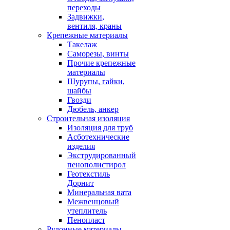
переходы
Задвижки,
вентиля, краны
Крепежные материалы
Такелаж
Саморезы, винты
Прочие крепежные
материалы
Шурупы, гайки,
шайбы
Гвозди
Дюбель, анкер
Строительная изоляция
Изоляция для труб
Асботехнические
изделия
Экструдированный
пенополистирол
Геотекстиль
Дорнит
Минеральная вата
Межвенцовый
утеплитель
Пенопласт
Рулонные материалы,