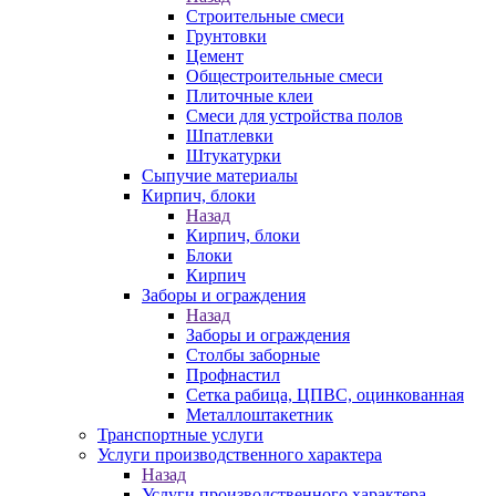
Строительные смеси
Грунтовки
Цемент
Общестроительные смеси
Плиточные клеи
Смеси для устройства полов
Шпатлевки
Штукатурки
Сыпучие материалы
Кирпич, блоки
Назад
Кирпич, блоки
Блоки
Кирпич
Заборы и ограждения
Назад
Заборы и ограждения
Столбы заборные
Профнастил
Сетка рабица, ЦПВС, оцинкованная
Металлоштакетник
Транспортные услуги
Услуги производственного характера
Назад
Услуги производственного характера