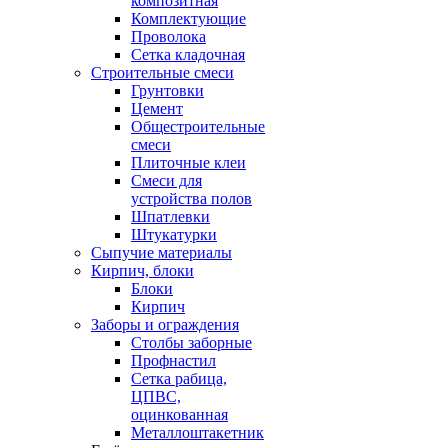
композитная
Комплектующие
Проволока
Сетка кладочная
Строительные смеси
Грунтовки
Цемент
Общестроительные
смеси
Плиточные клеи
Смеси для
устройства полов
Шпатлевки
Штукатурки
Сыпучие материалы
Кирпич, блоки
Блоки
Кирпич
Заборы и ограждения
Столбы заборные
Профнастил
Сетка рабица,
ЦПВС,
оцинкованная
Металлоштакетник