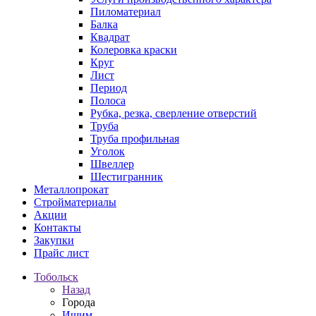
Пиломатериал
Балка
Квадрат
Колеровка краски
Круг
Лист
Период
Полоса
Рубка, резка, сверление отверстий
Труба
Труба профильная
Уголок
Швеллер
Шестигранник
Металлопрокат
Стройматериалы
Акции
Контакты
Закупки
Прайс лист
Тобольск
Назад
Города
Ишим