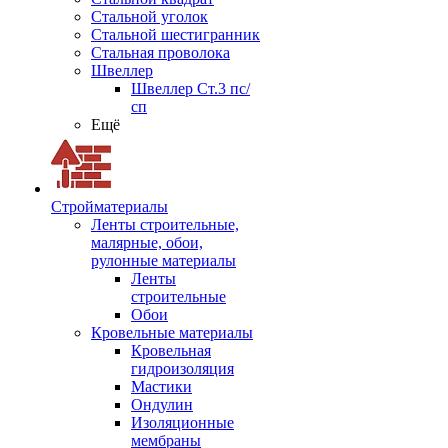
Стальной уголок
Стальной шестигранник
Стальная проволока
Швеллер
Швеллер Ст.3 пс/
сп
Ещё
Стройматериалы
Ленты строительные,
малярные, обои,
рулонные материалы
Ленты
строительные
Обои
Кровельные материалы
Кровельная
гидроизоляция
Мастики
Ондулин
Изоляционные
мембраны