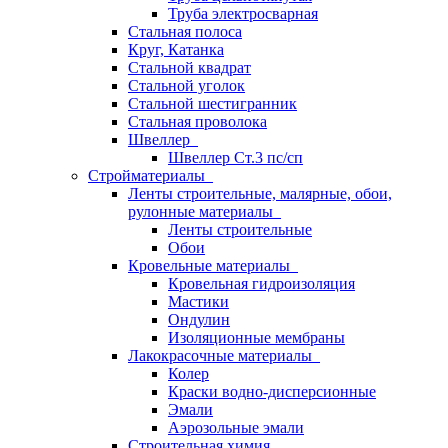
Труба электросварная
Стальная полоса
Круг, Катанка
Стальной квадрат
Стальной уголок
Стальной шестигранник
Стальная проволока
Швеллер
Швеллер Ст.3 пс/сп
Стройматериалы
Ленты строительные, малярные, обои,
рулонные материалы
Ленты строительные
Обои
Кровельные материалы
Кровельная гидроизоляция
Мастики
Ондулин
Изоляционные мембраны
Лакокрасочные материалы
Колер
Краски водно-дисперсионные
Эмали
Аэрозольные эмали
Строительная химия