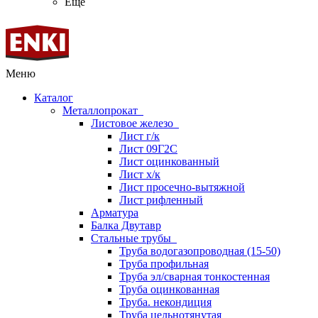
Ещё
Меню
Каталог
Металлопрокат
Листовое железо
Лист г/к
Лист 09Г2С
Лист оцинкованный
Лист х/к
Лист просечно-вытяжной
Лист рифленный
Арматура
Балка Двутавр
Стальные трубы
Труба водогазопроводная (15-50)
Труба профильная
Труба эл/сварная тонкостенная
Труба оцинкованная
Труба. некондиция
Труба цельнотянутая