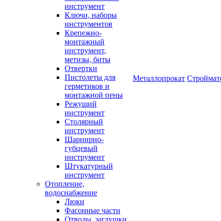
инструмент
Ключи, наборы
инструментов
Крепежно-
монтажный
инструмент,
метизы, биты
Отвертки
Пистолеты для
Металлопрокат
Строймат
герметиков и
монтажной пены
Режущий
инструмент
Столярный
инструмент
Шарнирно-
губцевый
инструмент
Штукатурный
инструмент
Отопление,
водоснабжение
Люки
Фасонные части
Отводы, заглушки,