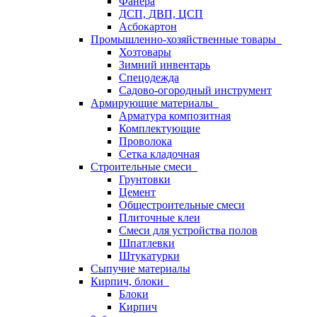
Фанера
ДСП, ДВП, ЦСП
Асбокартон
Промышленно-хозяйственные товары
Хозтовары
Зимний инвентарь
Спецодежда
Садово-огородный инструмент
Армирующие материалы
Арматура композитная
Комплектующие
Проволока
Сетка кладочная
Строительные смеси
Грунтовки
Цемент
Общестроительные смеси
Плиточные клеи
Смеси для устройства полов
Шпатлевки
Штукатурки
Сыпучие материалы
Кирпич, блоки
Блоки
Кирпич