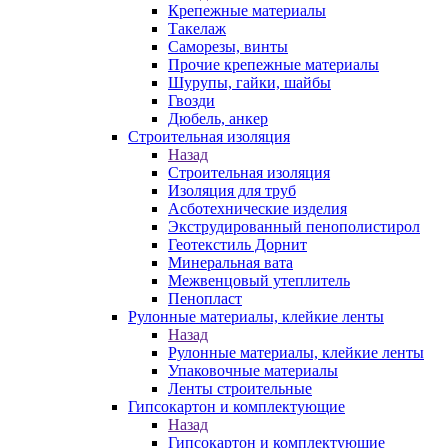
Крепежные материалы
Такелаж
Саморезы, винты
Прочие крепежные материалы
Шурупы, гайки, шайбы
Гвозди
Дюбель, анкер
Строительная изоляция
Назад
Строительная изоляция
Изоляция для труб
Асботехнические изделия
Экструдированный пенополистирол
Геотекстиль Дорнит
Минеральная вата
Межвенцовый утеплитель
Пенопласт
Рулонные материалы, клейкие ленты
Назад
Рулонные материалы, клейкие ленты
Упаковочные материалы
Ленты строительные
Гипсокартон и комплектующие
Назад
Гипсокартон и комплектующие