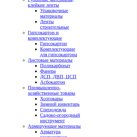
клейкие ленты
Упаковочные
материалы
Ленты
строительные
Гипсокартон и
комплектующие
Гипсокартон
Комплектующие
для гипсокартона
Листовые материалы
Поликарбонат
Фанера
ДСП, ДВП, ЦСП
Асбокартон
Промышленно-
хозяйственные товары
Хозтовары
Зимний инвентарь
Спецодежда
Садово-огородный
инструмент
Армирующие материалы
Арматура