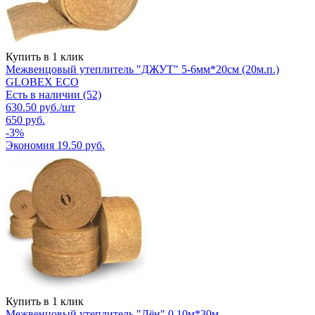
Купить в 1 клик
Межвенцовый утеплитель "ДЖУТ" 5-6мм*20см (20м.п.)
GLOBEX ЕСО
Есть в наличии (52)
630.50
руб.
/шт
650
руб.
-
3
%
Экономия
19.50
руб.
Купить в 1 клик
Межвенцовый утеплитель "Лён" 0,10м*30м