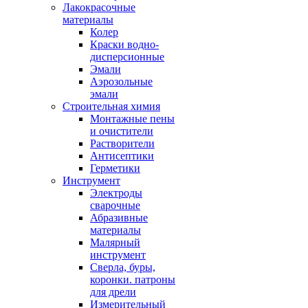
Лакокрасочные
материалы
Колер
Краски водно-
дисперсионные
Эмали
Аэрозольные
эмали
Строительная химия
Монтажные пены
и очистители
Растворители
Антисептики
Герметики
Инструмент
Электроды
сварочные
Абразивные
материалы
Малярный
инструмент
Сверла, буры,
коронки. патроны
для дрели
Измерительный