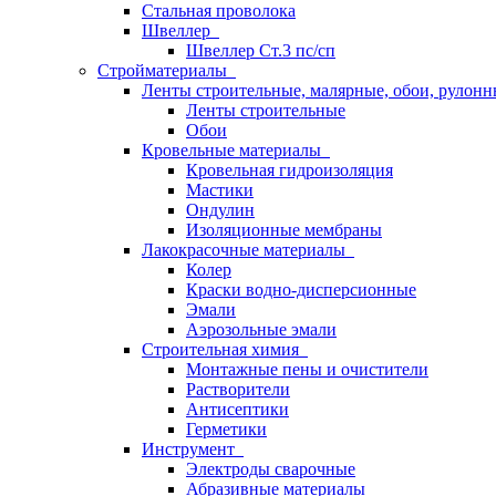
Стальная проволока
Швеллер
Швеллер Ст.3 пс/сп
Стройматериалы
Ленты строительные, малярные, обои, рулон
Ленты строительные
Обои
Кровельные материалы
Кровельная гидроизоляция
Мастики
Ондулин
Изоляционные мембраны
Лакокрасочные материалы
Колер
Краски водно-дисперсионные
Эмали
Аэрозольные эмали
Строительная химия
Монтажные пены и очистители
Растворители
Антисептики
Герметики
Инструмент
Электроды сварочные
Абразивные материалы