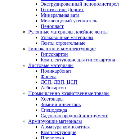
Экструдированный пенополистирол
Геотекстиль Дорнит
Минеральная вата
Межвенцовый утеплитель
Пенопласт
Рулонные материалы, клейкие ленты
Упаковочные материалы
Ленты строительные
Гипсокартон и комплектующие
Гипсокартон
Комплектующие для гипсокартона
Листовые материалы
Поликарбонат
Фанера
ДСП, ДВП, ЦСП
Асбокартон
Промышленно-хозяйственные товары
Хозтовары
Зимний инвентарь
Спецодежда
Садово-огородный инструмент
Армирующие материалы
Арматура композитная
Комплектующие
Проволока