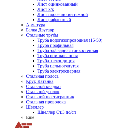
Лист оцинкованный
Лист х/к
Лист просечно-вытяжной
Лист рифленный
Арматура
Балка Двутавр
Стальные трубы
Труба водогазопроводная (15-50)
Труба профильная
Труба эл/сварная тонкостенная
Труба оцинкованная
Труба. некондиция
Труба цельнотянутая
Труба электросварная
Стальная полоса
Круг, Катанка
Стальной квадрат
Стальной уголок
Стальной шестигранник
Стальная проволока
Швеллер
Швеллер Ст.3 пс/сп
Ещё