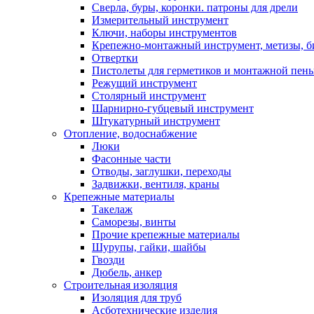
Сверла, буры, коронки. патроны для дрели
Измерительный инструмент
Ключи, наборы инструментов
Крепежно-монтажный инструмент, метизы, 
Отвертки
Пистолеты для герметиков и монтажной пен
Режущий инструмент
Столярный инструмент
Шарнирно-губцевый инструмент
Штукатурный инструмент
Отопление, водоснабжение
Люки
Фасонные части
Отводы, заглушки, переходы
Задвижки, вентиля, краны
Крепежные материалы
Такелаж
Саморезы, винты
Прочие крепежные материалы
Шурупы, гайки, шайбы
Гвозди
Дюбель, анкер
Строительная изоляция
Изоляция для труб
Асботехнические изделия