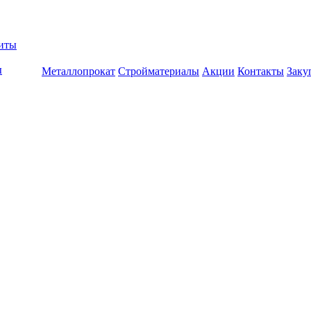
биты
ы
Металлопрокат
Стройматериалы
Акции
Контакты
Заку