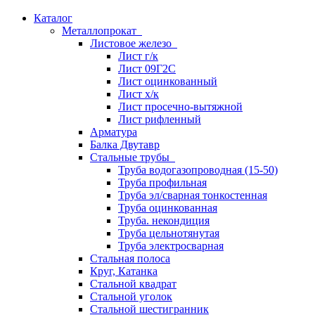
Каталог
Металлопрокат
Листовое железо
Лист г/к
Лист 09Г2С
Лист оцинкованный
Лист х/к
Лист просечно-вытяжной
Лист рифленный
Арматура
Балка Двутавр
Стальные трубы
Труба водогазопроводная (15-50)
Труба профильная
Труба эл/сварная тонкостенная
Труба оцинкованная
Труба. некондиция
Труба цельнотянутая
Труба электросварная
Стальная полоса
Круг, Катанка
Стальной квадрат
Стальной уголок
Стальной шестигранник