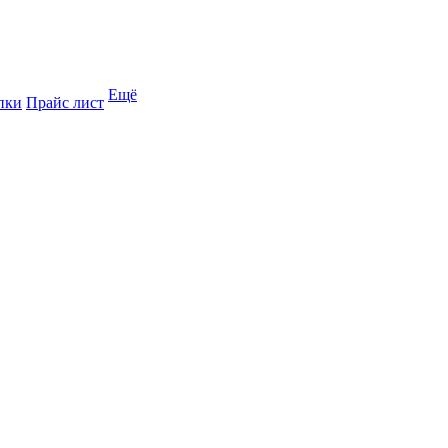
Ещё
пки
Прайс лист