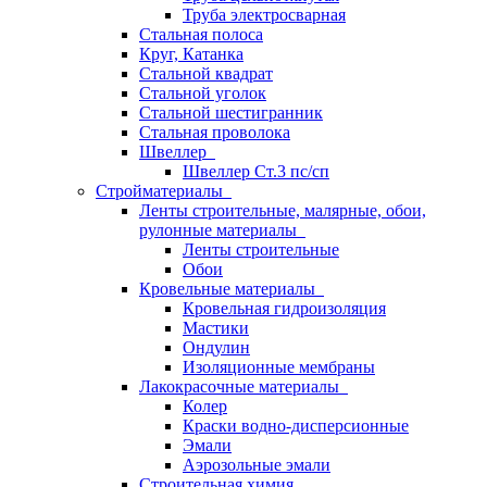
Труба электросварная
Стальная полоса
Круг, Катанка
Стальной квадрат
Стальной уголок
Стальной шестигранник
Стальная проволока
Швеллер
Швеллер Ст.3 пс/сп
Стройматериалы
Ленты строительные, малярные, обои,
рулонные материалы
Ленты строительные
Обои
Кровельные материалы
Кровельная гидроизоляция
Мастики
Ондулин
Изоляционные мембраны
Лакокрасочные материалы
Колер
Краски водно-дисперсионные
Эмали
Аэрозольные эмали
Строительная химия