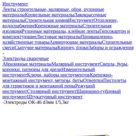
Инструмент
Ленты строительные, малярные, обои, рулонные
материалы
Кровельные материалы
Лакокрасочные
материалы
Строительная химия
Инструмент
Отопление,
водоснабжение
Крепежные материалы
Строительная
изоляция
Рулонные материалы, клейкие ленты
Гипсокартон и
комплектующие
Листовые материалы
Промышленно-
хозяйственные товары
Армирующие материалы
Строительные
смеси
Сыпучие материалы
Кирпич, блоки
Заборы и ограждения
-
Электроды сварочные
Абразивные материалы
Малярный инструмент
Сверла, буры,
коронки. патроны для дрели
Измерительный
инструмент
Ключи, наборы инструментов
Крепежно-
монтажный инструмент, метизы, биты
Отвертки
Пистолеты
для герметиков и монтажной пены
Режущий
инструмент
Столярный инструмент
Шарнирно-губцевый
инструмент
Штукатурный инструмент
-
Электроды ОК-46 d3мм 1/5,3кг