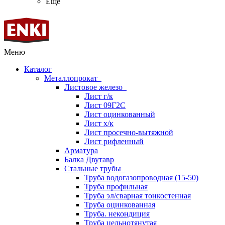
Ещё
Меню
Каталог
Металлопрокат
Листовое железо
Лист г/к
Лист 09Г2С
Лист оцинкованный
Лист х/к
Лист просечно-вытяжной
Лист рифленный
Арматура
Балка Двутавр
Стальные трубы
Труба водогазопроводная (15-50)
Труба профильная
Труба эл/сварная тонкостенная
Труба оцинкованная
Труба. некондиция
Труба цельнотянутая