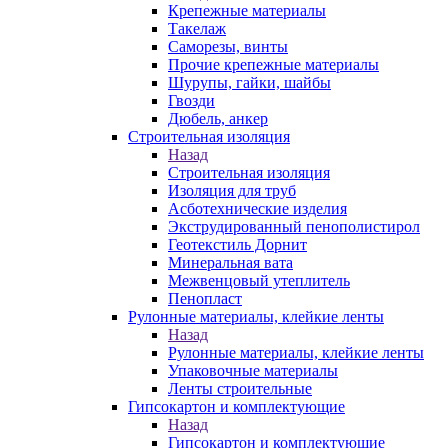
Крепежные материалы
Такелаж
Саморезы, винты
Прочие крепежные материалы
Шурупы, гайки, шайбы
Гвозди
Дюбель, анкер
Строительная изоляция
Назад
Строительная изоляция
Изоляция для труб
Асботехнические изделия
Экструдированный пенополистирол
Геотекстиль Дорнит
Минеральная вата
Межвенцовый утеплитель
Пенопласт
Рулонные материалы, клейкие ленты
Назад
Рулонные материалы, клейкие ленты
Упаковочные материалы
Ленты строительные
Гипсокартон и комплектующие
Назад
Гипсокартон и комплектующие