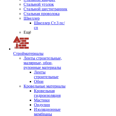
Стальной уголок
Стальной шестигранник
Стальная проволока
Швеллер
Швеллер Ст.3 пс/
сп
Ещё
Стройматериалы
Ленты строительные,
малярные, обои,
рулонные материалы
Ленты
строительные
Обои
Кровельные материалы
Кровельная
гидроизоляция
Мастики
Ондулин
Изоляционные
мембраны