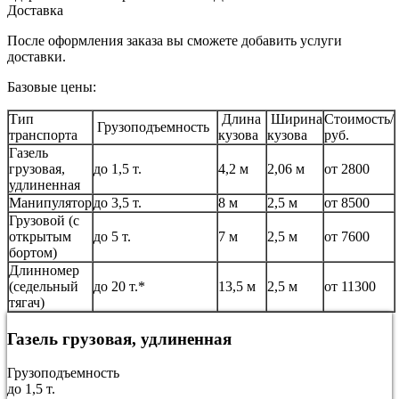
Доставка
После оформления заказа вы сможете добавить услуги
доставки.
Базовые цены:
Тип
Длина
Ширина
Стоимость/
Грузоподъемность
транспорта
кузова
кузова
руб.
Газель
грузовая,
до 1,5 т.
4,2 м
2,06 м
от 2800
удлиненная
Манипулятор
до 3,5 т.
8 м
2,5 м
от 8500
Грузовой (с
открытым
до 5 т.
7 м
2,5 м
от 7600
бортом)
Длинномер
(седельный
до 20 т.*
13,5 м
2,5 м
от 11300
тягач)
Газель грузовая, удлиненная
Грузоподъемность
до 1,5 т.