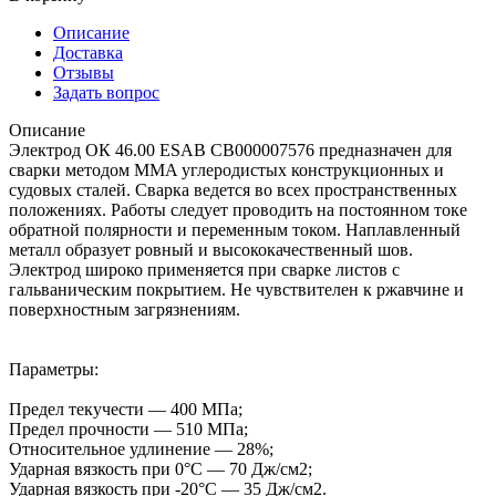
Описание
Доставка
Отзывы
Задать вопрос
Описание
Электрод ОК 46.00 ESAB СВ000007576 предназначен для
сварки методом MMA углеродистых конструкционных и
судовых сталей. Сварка ведется во всех пространственных
положениях. Работы следует проводить на постоянном токе
обратной полярности и переменным током. Наплавленный
металл образует ровный и высококачественный шов.
Электрод широко применяется при сварке листов с
гальваническим покрытием. Не чувствителен к ржавчине и
поверхностным загрязнениям.
Параметры:
Предел текучести — 400 МПа;
Предел прочности — 510 МПа;
Относительное удлинение — 28%;
Ударная вязкость при 0°C — 70 Дж/см2;
Ударная вязкость при -20°C — 35 Дж/см2.