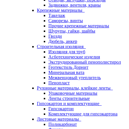
Задвижки, вентиля, краны
Крепежные материалы
Такелаж
Саморезы, винты
Прочие крепежные материалы
Шурупы, гайки, шайбы
Гвозди
Дюбель, анкер
Строительная изоляция
Изоляция для труб
Асботехнические изделия
Экструдированный пенополистирол
Геотекстиль Дорнит
Минеральная вата
Межвенцовый утеплитель
Пенопласт
Рулонные материалы, клейкие ленты
Упаковочные материалы
Ленты строительные
Гипсокартон и комплектующие
Гипсокартон
Комплектующие для гипсокартона
Листовые материалы
Поликарбонат