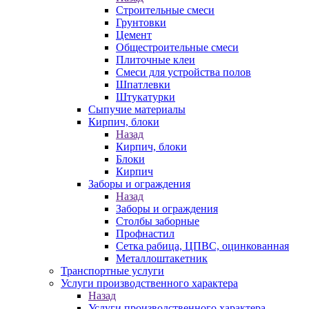
Строительные смеси
Грунтовки
Цемент
Общестроительные смеси
Плиточные клеи
Смеси для устройства полов
Шпатлевки
Штукатурки
Сыпучие материалы
Кирпич, блоки
Назад
Кирпич, блоки
Блоки
Кирпич
Заборы и ограждения
Назад
Заборы и ограждения
Столбы заборные
Профнастил
Сетка рабица, ЦПВС, оцинкованная
Металлоштакетник
Транспортные услуги
Услуги производственного характера
Назад
Услуги производственного характера