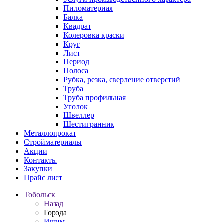
Пиломатериал
Балка
Квадрат
Колеровка краски
Круг
Лист
Период
Полоса
Рубка, резка, сверление отверстий
Труба
Труба профильная
Уголок
Швеллер
Шестигранник
Металлопрокат
Стройматериалы
Акции
Контакты
Закупки
Прайс лист
Тобольск
Назад
Города
Ишим