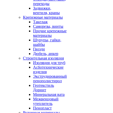
переходы
Задвижки,
вентиля, краны
Крепежные материалы
Такелаж
Саморезы, винты
Прочие крепежные
материалы
Шурупы, гайки,
шайбы
Гвозди
Дюбель, анкер
Строительная изоляция
Изоляция для труб
Асботехнические
изделия
Экструдированный
пенополистирол
Геотекстиль
Дорнит
Минеральная вата
Межвенцовый
утеплитель
Пенопласт
Рулонные материалы,