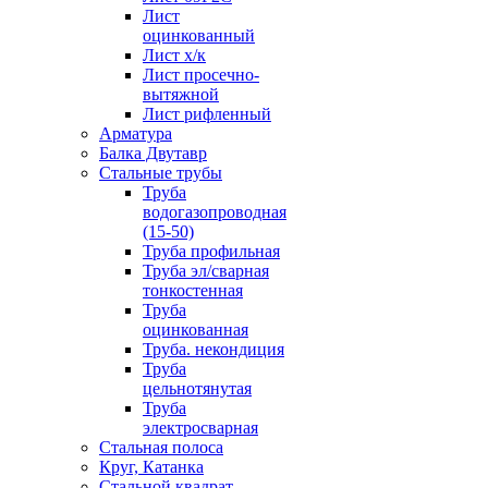
Лист
оцинкованный
Лист х/к
Лист просечно-
вытяжной
Лист рифленный
Арматура
Балка Двутавр
Стальные трубы
Труба
водогазопроводная
(15-50)
Труба профильная
Труба эл/сварная
тонкостенная
Труба
оцинкованная
Труба. некондиция
Труба
цельнотянутая
Труба
электросварная
Стальная полоса
Круг, Катанка
Стальной квадрат