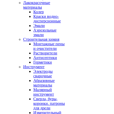
Лакокрасочные
материалы
Колер
Краски водно-
дисперсионные
Эмали
Аэрозольные
эмали
Строительная химия
Монтажные пены
и очистители
Растворители
Антисептики
Герметики
Инструмент
Электроды
сварочные
Абразивные
материалы
Малярный
инструмент
Сверла, буры,
коронки. патроны
для дрели
Измерительный