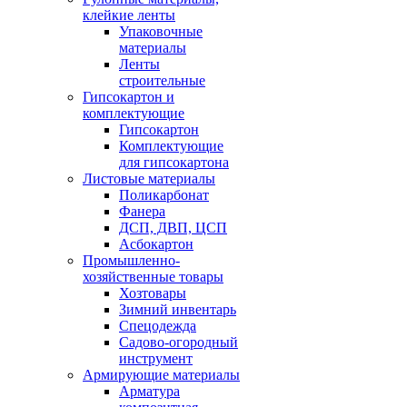
клейкие ленты
Упаковочные
материалы
Ленты
строительные
Гипсокартон и
комплектующие
Гипсокартон
Комплектующие
для гипсокартона
Листовые материалы
Поликарбонат
Фанера
ДСП, ДВП, ЦСП
Асбокартон
Промышленно-
хозяйственные товары
Хозтовары
Зимний инвентарь
Спецодежда
Садово-огородный
инструмент
Армирующие материалы
Арматура