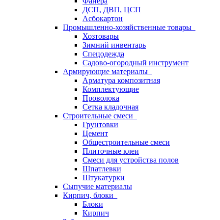
Фанера
ДСП, ДВП, ЦСП
Асбокартон
Промышленно-хозяйственные товары
Хозтовары
Зимний инвентарь
Спецодежда
Садово-огородный инструмент
Армирующие материалы
Арматура композитная
Комплектующие
Проволока
Сетка кладочная
Строительные смеси
Грунтовки
Цемент
Общестроительные смеси
Плиточные клеи
Смеси для устройства полов
Шпатлевки
Штукатурки
Сыпучие материалы
Кирпич, блоки
Блоки
Кирпич