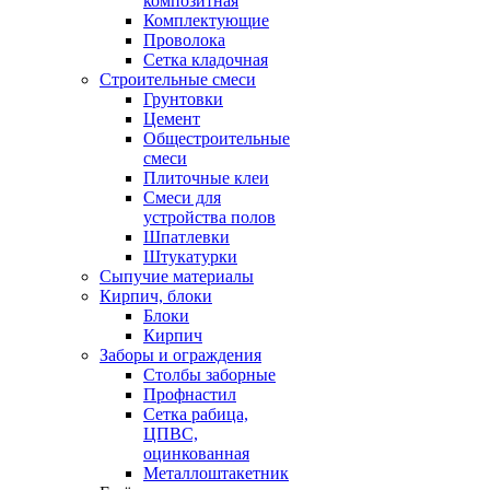
композитная
Комплектующие
Проволока
Сетка кладочная
Строительные смеси
Грунтовки
Цемент
Общестроительные
смеси
Плиточные клеи
Смеси для
устройства полов
Шпатлевки
Штукатурки
Сыпучие материалы
Кирпич, блоки
Блоки
Кирпич
Заборы и ограждения
Столбы заборные
Профнастил
Сетка рабица,
ЦПВС,
оцинкованная
Металлоштакетник