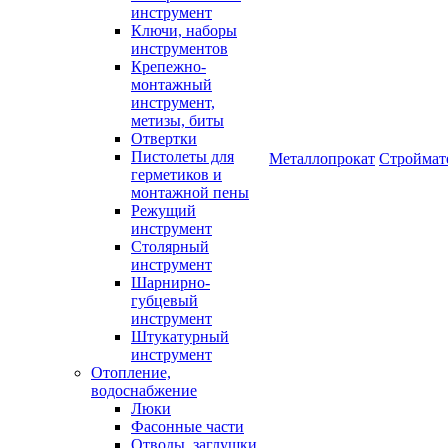
инструмент
Ключи, наборы
инструментов
Крепежно-
монтажный
инструмент,
метизы, биты
Отвертки
Пистолеты для
Металлопрокат
Строймат
герметиков и
монтажной пены
Режущий
инструмент
Столярный
инструмент
Шарнирно-
губцевый
инструмент
Штукатурный
инструмент
Отопление,
водоснабжение
Люки
Фасонные части
Отводы, заглушки,