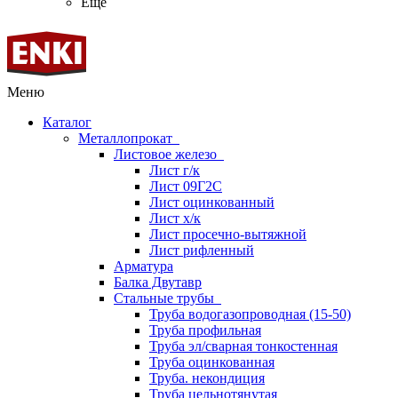
Ещё
Меню
Каталог
Металлопрокат
Листовое железо
Лист г/к
Лист 09Г2С
Лист оцинкованный
Лист х/к
Лист просечно-вытяжной
Лист рифленный
Арматура
Балка Двутавр
Стальные трубы
Труба водогазопроводная (15-50)
Труба профильная
Труба эл/сварная тонкостенная
Труба оцинкованная
Труба. некондиция
Труба цельнотянутая