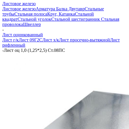
Листовое железо
Листовое железо
Арматура
Балка Двутавр
Стальные
трубы
Стальная полоса
Круг, Катанка
Стальной
квадрат
Стальной уголок
Стальной шестигранник
Стальная
проволока
Швеллер
-
Лист оцинкованный
Лист г/к
Лист 09Г2С
Лист х/к
Лист просечно-вытяжной
Лист
рифленный
-
Лист оц 1,0 (1,25*2,5) Ст.08ПС