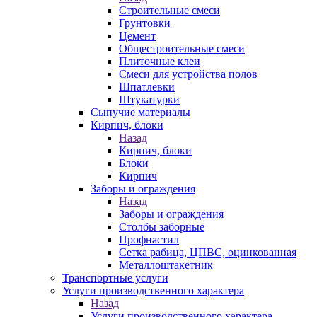
Строительные смеси
Грунтовки
Цемент
Общестроительные смеси
Плиточные клеи
Смеси для устройства полов
Шпатлевки
Штукатурки
Сыпучие материалы
Кирпич, блоки
Назад
Кирпич, блоки
Блоки
Кирпич
Заборы и ограждения
Назад
Заборы и ограждения
Столбы заборные
Профнастил
Сетка рабица, ЦПВС, оцинкованная
Металлоштакетник
Транспортные услуги
Услуги производственного характера
Назад
Услуги производственного характера