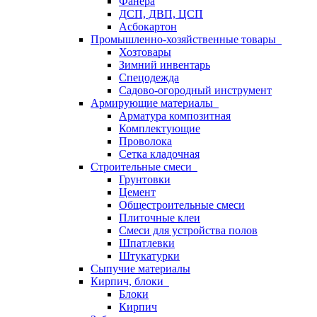
Фанера
ДСП, ДВП, ЦСП
Асбокартон
Промышленно-хозяйственные товары
Хозтовары
Зимний инвентарь
Спецодежда
Садово-огородный инструмент
Армирующие материалы
Арматура композитная
Комплектующие
Проволока
Сетка кладочная
Строительные смеси
Грунтовки
Цемент
Общестроительные смеси
Плиточные клеи
Смеси для устройства полов
Шпатлевки
Штукатурки
Сыпучие материалы
Кирпич, блоки
Блоки
Кирпич