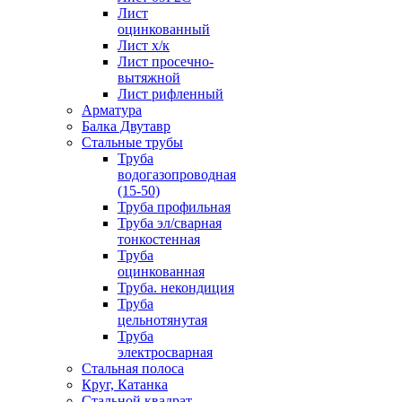
Лист
оцинкованный
Лист х/к
Лист просечно-
вытяжной
Лист рифленный
Арматура
Балка Двутавр
Стальные трубы
Труба
водогазопроводная
(15-50)
Труба профильная
Труба эл/сварная
тонкостенная
Труба
оцинкованная
Труба. некондиция
Труба
цельнотянутая
Труба
электросварная
Стальная полоса
Круг, Катанка
Стальной квадрат