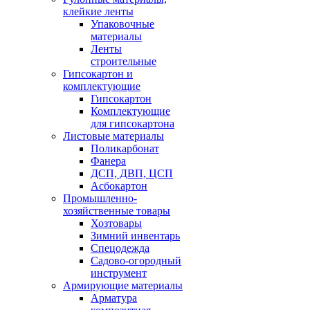
клейкие ленты
Упаковочные
материалы
Ленты
строительные
Гипсокартон и
комплектующие
Гипсокартон
Комплектующие
для гипсокартона
Листовые материалы
Поликарбонат
Фанера
ДСП, ДВП, ЦСП
Асбокартон
Промышленно-
хозяйственные товары
Хозтовары
Зимний инвентарь
Спецодежда
Садово-огородный
инструмент
Армирующие материалы
Арматура