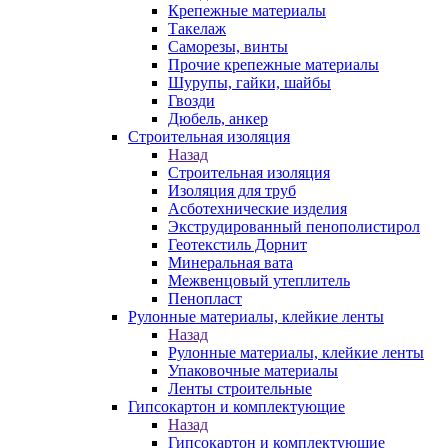
Крепежные материалы
Такелаж
Саморезы, винты
Прочие крепежные материалы
Шурупы, гайки, шайбы
Гвозди
Дюбель, анкер
Строительная изоляция
Назад
Строительная изоляция
Изоляция для труб
Асботехнические изделия
Экструдированный пенополистирол
Геотекстиль Дорнит
Минеральная вата
Межвенцовый утеплитель
Пенопласт
Рулонные материалы, клейкие ленты
Назад
Рулонные материалы, клейкие ленты
Упаковочные материалы
Ленты строительные
Гипсокартон и комплектующие
Назад
Гипсокартон и комплектующие