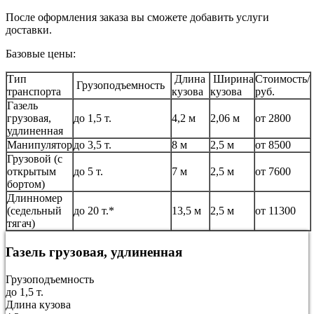
После оформления заказа вы сможете добавить услуги
доставки.
Базовые цены:
Тип
Длина
Ширина
Стоимость/
Грузоподъемность
транспорта
кузова
кузова
руб.
Газель
грузовая,
до 1,5 т.
4,2 м
2,06 м
от 2800
удлиненная
Манипулятор
до 3,5 т.
8 м
2,5 м
от 8500
Грузовой (с
открытым
до 5 т.
7 м
2,5 м
от 7600
бортом)
Длинномер
(седельный
до 20 т.*
13,5 м
2,5 м
от 11300
тягач)
Газель грузовая, удлиненная
Грузоподъемность
до 1,5 т.
Длина кузова