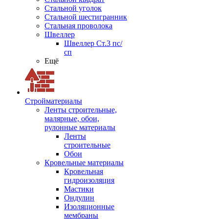
Стальной уголок
Стальной шестигранник
Стальная проволока
Швеллер
Швеллер Ст.3 пс/
сп
Ещё
Стройматериалы
Ленты строительные,
малярные, обои,
рулонные материалы
Ленты
строительные
Обои
Кровельные материалы
Кровельная
гидроизоляция
Мастики
Ондулин
Изоляционные
мембраны