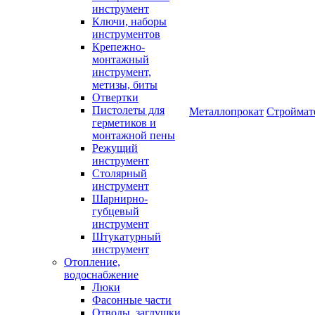
инструмент
Ключи, наборы
инструментов
Крепежно-
монтажный
инструмент,
метизы, биты
Отвертки
Пистолеты для
Металлопрокат
Строймат
герметиков и
монтажной пены
Режущий
инструмент
Столярный
инструмент
Шарнирно-
губцевый
инструмент
Штукатурный
инструмент
Отопление,
водоснабжение
Люки
Фасонные части
Отводы, заглушки,