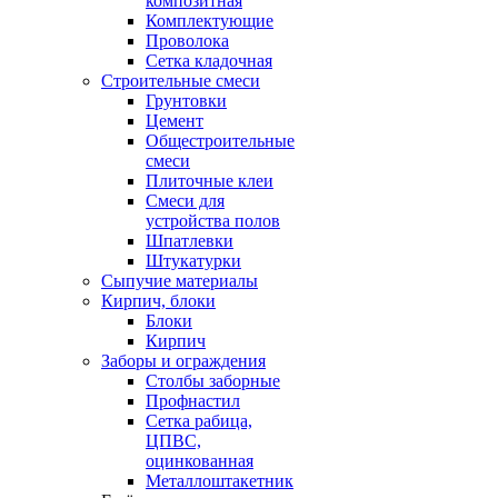
композитная
Комплектующие
Проволока
Сетка кладочная
Строительные смеси
Грунтовки
Цемент
Общестроительные
смеси
Плиточные клеи
Смеси для
устройства полов
Шпатлевки
Штукатурки
Сыпучие материалы
Кирпич, блоки
Блоки
Кирпич
Заборы и ограждения
Столбы заборные
Профнастил
Сетка рабица,
ЦПВС,
оцинкованная
Металлоштакетник