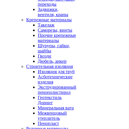
переходы
Задвижки,
вентиля, краны
Крепежные материалы
Такелаж
Саморезы, винты
Прочие крепежные
материалы
Шурупы, гайки,
шайбы
Гвозди
Дюбель, анкер
Строительная изоляция
Изоляция для труб
Асботехнические
изделия
Экструдированный
пенополистирол
Геотекстиль
Дорнит
Минеральная вата
Межвенцовый
утеплитель
Пенопласт
Рулонные материалы,