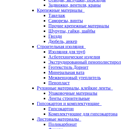
Задвижки, вентиля, краны
Крепежные материалы
Такелаж
Саморезы, винты
Прочие крепежные материалы
Шурупы, гайки, шайбы
Гвозди
Дюбель, анкер
Строительная изоляция
Изоляция для труб
Асботехнические изделия
Экструдированный пенополистирол
Геотекстиль Дорнит
Минеральная вата
Межвенцовый утеплитель
Пенопласт
Рулонные материалы, клейкие ленты
Упаковочные материалы
Ленты строительные
Гипсокартон и комплектующие
Гипсокартон
Комплектующие для гипсокартона
Листовые материалы
Поликарбонат