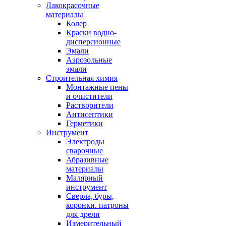
Лакокрасочные
материалы
Колер
Краски водно-
дисперсионные
Эмали
Аэрозольные
эмали
Строительная химия
Монтажные пены
и очистители
Растворители
Антисептики
Герметики
Инструмент
Электроды
сварочные
Абразивные
материалы
Малярный
инструмент
Сверла, буры,
коронки. патроны
для дрели
Измерительный