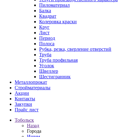
Пиломатериал
Балка
Квадрат
Колеровка краски
Круг
Лист
Период
Полоса
Рубка, резка, сверление отверстий
Труба
Труба профильная
Уголок
Швеллер
Шестигранник
Металлопрокат
Стройматериалы
Акции
Контакты
Закупки
Прайс лист
Тобольск
Назад
Города
Ишим