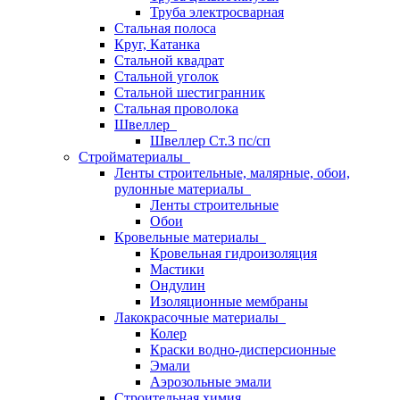
Труба электросварная
Стальная полоса
Круг, Катанка
Стальной квадрат
Стальной уголок
Стальной шестигранник
Стальная проволока
Швеллер
Швеллер Ст.3 пс/сп
Стройматериалы
Ленты строительные, малярные, обои,
рулонные материалы
Ленты строительные
Обои
Кровельные материалы
Кровельная гидроизоляция
Мастики
Ондулин
Изоляционные мембраны
Лакокрасочные материалы
Колер
Краски водно-дисперсионные
Эмали
Аэрозольные эмали
Строительная химия