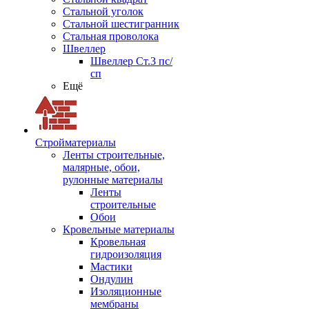
Стальной уголок
Стальной шестигранник
Стальная проволока
Швеллер
Швеллер Ст.3 пс/
сп
Ещё
Стройматериалы
Ленты строительные,
малярные, обои,
рулонные материалы
Ленты
строительные
Обои
Кровельные материалы
Кровельная
гидроизоляция
Мастики
Ондулин
Изоляционные
мембраны