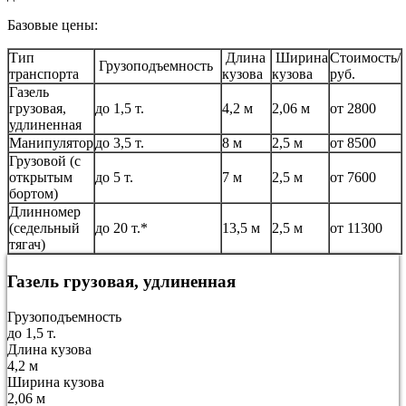
Базовые цены:
Тип
Длина
Ширина
Стоимость/
Грузоподъемность
транспорта
кузова
кузова
руб.
Газель
грузовая,
до 1,5 т.
4,2 м
2,06 м
от 2800
удлиненная
Манипулятор
до 3,5 т.
8 м
2,5 м
от 8500
Грузовой (с
открытым
до 5 т.
7 м
2,5 м
от 7600
бортом)
Длинномер
(седельный
до 20 т.*
13,5 м
2,5 м
от 11300
тягач)
Газель грузовая, удлиненная
Грузоподъемность
до 1,5 т.
Длина кузова
4,2 м
Ширина кузова
2,06 м