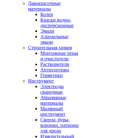
Лакокрасочные
материалы
Колер
Краски водно-
дисперсионные
Эмали
Аэрозольные
эмали
Строительная химия
Монтажные пены
и очистители
Растворители
Антисептики
Герметики
Инструмент
Электроды
сварочные
Абразивные
материалы
Малярный
инструмент
Сверла, буры,
коронки. патроны
для дрели
Измерительный