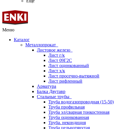
Ещё
Меню
Каталог
Металлопрокат
Листовое железо
Лист г/к
Лист 09Г2С
Лист оцинкованный
Лист х/к
Лист просечно-вытяжной
Лист рифленный
Арматура
Балка Двутавр
Стальные трубы
Труба водогазопроводная (15-50)
Труба профильная
Труба эл/сварная тонкостенная
Труба оцинкованная
Труба. некондиция
Труба цельнотянутая