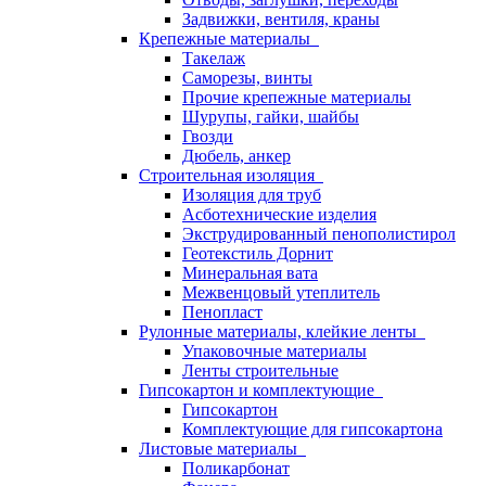
Задвижки, вентиля, краны
Крепежные материалы
Такелаж
Саморезы, винты
Прочие крепежные материалы
Шурупы, гайки, шайбы
Гвозди
Дюбель, анкер
Строительная изоляция
Изоляция для труб
Асботехнические изделия
Экструдированный пенополистирол
Геотекстиль Дорнит
Минеральная вата
Межвенцовый утеплитель
Пенопласт
Рулонные материалы, клейкие ленты
Упаковочные материалы
Ленты строительные
Гипсокартон и комплектующие
Гипсокартон
Комплектующие для гипсокартона
Листовые материалы
Поликарбонат