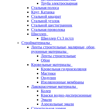
Труба электросварная
Стальная полоса
Круг, Катанка
Стальной квадрат
Стальной уголок
Стальной шестигранник
Стальная проволока
Швеллер
Швеллер Ст.3 пс/сп
Стройматериалы
Ленты строительные, малярные, обои,
рулонные материалы
Ленты строительные
Обои
Кровельные материалы
Кровельная гидроизоляция
Мастики
Ондулин
Изоляционные мембраны
Лакокрасочные материалы
Колер
Краски водно-дисперсионные
Эмали
Аэрозольные эмали
Строительная химия