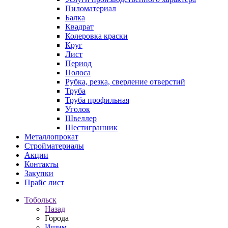
Пиломатериал
Балка
Квадрат
Колеровка краски
Круг
Лист
Период
Полоса
Рубка, резка, сверление отверстий
Труба
Труба профильная
Уголок
Швеллер
Шестигранник
Металлопрокат
Стройматериалы
Акции
Контакты
Закупки
Прайс лист
Тобольск
Назад
Города
Ишим