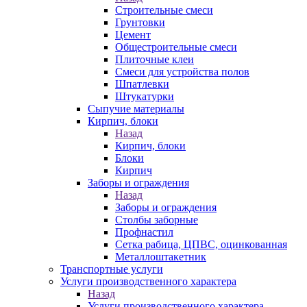
Строительные смеси
Грунтовки
Цемент
Общестроительные смеси
Плиточные клеи
Смеси для устройства полов
Шпатлевки
Штукатурки
Сыпучие материалы
Кирпич, блоки
Назад
Кирпич, блоки
Блоки
Кирпич
Заборы и ограждения
Назад
Заборы и ограждения
Столбы заборные
Профнастил
Сетка рабица, ЦПВС, оцинкованная
Металлоштакетник
Транспортные услуги
Услуги производственного характера
Назад
Услуги производственного характера