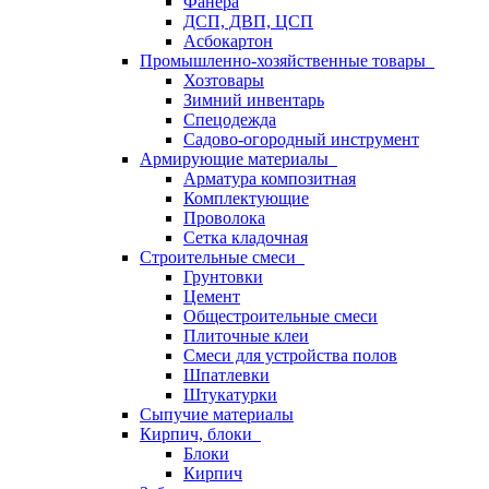
Фанера
ДСП, ДВП, ЦСП
Асбокартон
Промышленно-хозяйственные товары
Хозтовары
Зимний инвентарь
Спецодежда
Садово-огородный инструмент
Армирующие материалы
Арматура композитная
Комплектующие
Проволока
Сетка кладочная
Строительные смеси
Грунтовки
Цемент
Общестроительные смеси
Плиточные клеи
Смеси для устройства полов
Шпатлевки
Штукатурки
Сыпучие материалы
Кирпич, блоки
Блоки
Кирпич