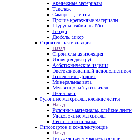
Крепежные материалы
Такелаж
Саморезы, винты
Прочие крепежные материалы
Шурупы, гайки, шайбы
Гвозди
Дюбель, анкер
Строительная изоляция
Назад
Строительная изоляция
Изоляция для труб
Асботехнические изделия
Экструдированный пенополистирол
Геотекстиль Дорнит
Минеральная вата
Межвенцовый утеплитель
Пенопласт
Рулонные материалы, клейкие ленты
Назад
Рулонные материалы, клейкие ленты
Упаковочные материалы
Ленты строительные
Гипсокартон и комплектующие
Назад
Гипсокартон и комплектующие