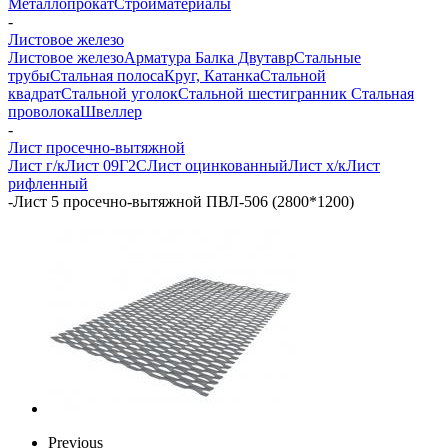
Металлопрокат
Стройматериалы
-
Листовое железо
Листовое железо
Арматура
Балка Двутавр
Стальные
трубы
Стальная полоса
Круг, Катанка
Стальной
квадрат
Стальной уголок
Стальной шестигранник
Стальная
проволока
Швеллер
-
Лист просечно-вытяжной
Лист г/к
Лист 09Г2С
Лист оцинкованный
Лист х/к
Лист
рифленный
-
Лист 5 просечно-вытяжной ПВЛ-506 (2800*1200)
Previous