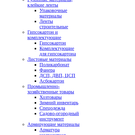
клейкие ленты
Упаковочные
материалы
Ленты
строительные
Гипсокартон и
комплектующие
Гипсокартон
Комплектующие
для гипсокартона
Листовые материалы
Поликарбонат
Фанера
ДСП, ДВП, ЦСП
Асбокартон
Промышленно-
хозяйственные товары
Хозтовары
Зимний инвентарь
Спецодежда
Садово-огородный
инструмент
Армирующие материалы
Арматура