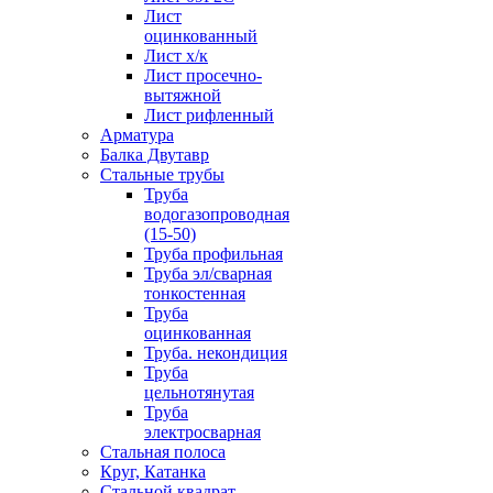
Лист
оцинкованный
Лист х/к
Лист просечно-
вытяжной
Лист рифленный
Арматура
Балка Двутавр
Стальные трубы
Труба
водогазопроводная
(15-50)
Труба профильная
Труба эл/сварная
тонкостенная
Труба
оцинкованная
Труба. некондиция
Труба
цельнотянутая
Труба
электросварная
Стальная полоса
Круг, Катанка
Стальной квадрат