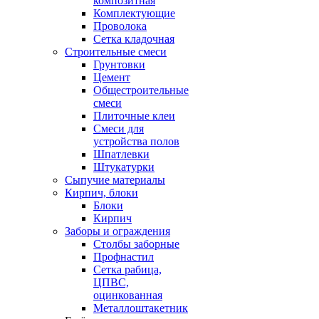
композитная
Комплектующие
Проволока
Сетка кладочная
Строительные смеси
Грунтовки
Цемент
Общестроительные
смеси
Плиточные клеи
Смеси для
устройства полов
Шпатлевки
Штукатурки
Сыпучие материалы
Кирпич, блоки
Блоки
Кирпич
Заборы и ограждения
Столбы заборные
Профнастил
Сетка рабица,
ЦПВС,
оцинкованная
Металлоштакетник