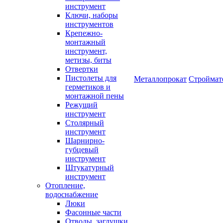
инструмент
Ключи, наборы
инструментов
Крепежно-
монтажный
инструмент,
метизы, биты
Отвертки
Пистолеты для
Металлопрокат
Строймат
герметиков и
монтажной пены
Режущий
инструмент
Столярный
инструмент
Шарнирно-
губцевый
инструмент
Штукатурный
инструмент
Отопление,
водоснабжение
Люки
Фасонные части
Отводы, заглушки,