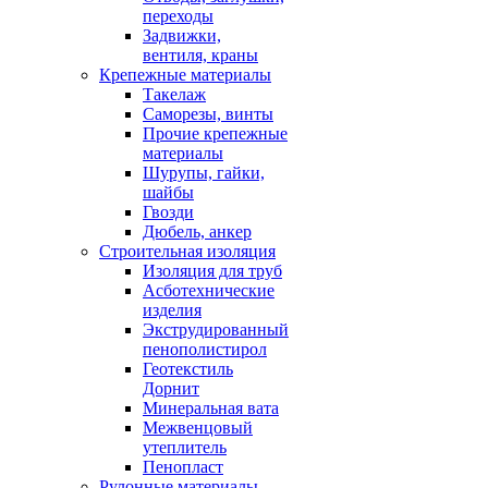
переходы
Задвижки,
вентиля, краны
Крепежные материалы
Такелаж
Саморезы, винты
Прочие крепежные
материалы
Шурупы, гайки,
шайбы
Гвозди
Дюбель, анкер
Строительная изоляция
Изоляция для труб
Асботехнические
изделия
Экструдированный
пенополистирол
Геотекстиль
Дорнит
Минеральная вата
Межвенцовый
утеплитель
Пенопласт
Рулонные материалы,