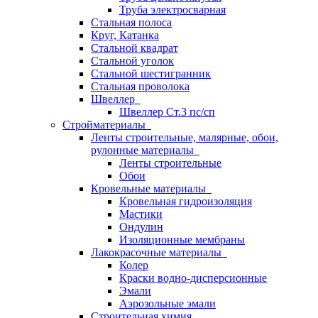
Труба электросварная
Стальная полоса
Круг, Катанка
Стальной квадрат
Стальной уголок
Стальной шестигранник
Стальная проволока
Швеллер
Швеллер Ст.3 пс/сп
Стройматериалы
Ленты строительные, малярные, обои,
рулонные материалы
Ленты строительные
Обои
Кровельные материалы
Кровельная гидроизоляция
Мастики
Ондулин
Изоляционные мембраны
Лакокрасочные материалы
Колер
Краски водно-дисперсионные
Эмали
Аэрозольные эмали
Строительная химия