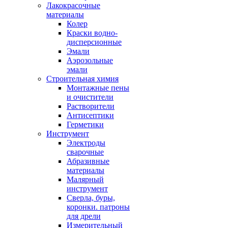
Лакокрасочные
материалы
Колер
Краски водно-
дисперсионные
Эмали
Аэрозольные
эмали
Строительная химия
Монтажные пены
и очистители
Растворители
Антисептики
Герметики
Инструмент
Электроды
сварочные
Абразивные
материалы
Малярный
инструмент
Сверла, буры,
коронки. патроны
для дрели
Измерительный