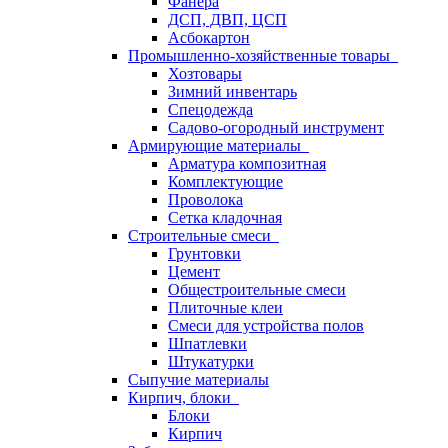
Фанера
ДСП, ДВП, ЦСП
Асбокартон
Промышленно-хозяйственные товары
Хозтовары
Зимний инвентарь
Спецодежда
Садово-огородный инструмент
Армирующие материалы
Арматура композитная
Комплектующие
Проволока
Сетка кладочная
Строительные смеси
Грунтовки
Цемент
Общестроительные смеси
Плиточные клеи
Смеси для устройства полов
Шпатлевки
Штукатурки
Сыпучие материалы
Кирпич, блоки
Блоки
Кирпич