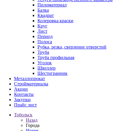
Пиломатериал
Балка
Квадрат
Колеровка краски
Круг
Лист
Период
Полоса
Рубка, резка, сверление отверстий
Труба
Труба профильная
Уголок
Швеллер
Шестигранник
Металлопрокат
Стройматериалы
Акции
Контакты
Закупки
Прайс лист
Тобольск
Назад
Города
Ишим