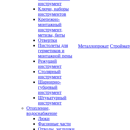
инструмент
Ключи, наборы
инструментов
Крепежно-
монтажный
инструмент,
метизы, биты
Отвертки
Пистолеты для
Металлопрокат
Строймат
герметиков и
монтажной пены
Режущий
инструмент
Столярный
инструмент
Шарнирно-
губцевый
инструмент
Штукатурный
инструмент
Отопление,
водоснабжение
Люки
Фасонные части
Отводы, заглушки,