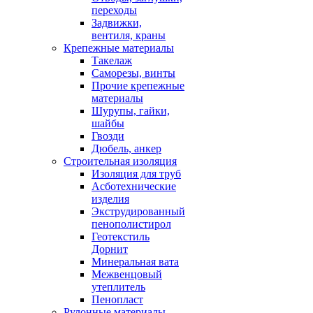
переходы
Задвижки,
вентиля, краны
Крепежные материалы
Такелаж
Саморезы, винты
Прочие крепежные
материалы
Шурупы, гайки,
шайбы
Гвозди
Дюбель, анкер
Строительная изоляция
Изоляция для труб
Асботехнические
изделия
Экструдированный
пенополистирол
Геотекстиль
Дорнит
Минеральная вата
Межвенцовый
утеплитель
Пенопласт
Рулонные материалы,