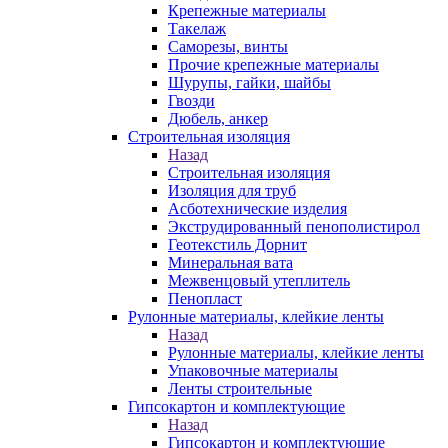
Крепежные материалы
Такелаж
Саморезы, винты
Прочие крепежные материалы
Шурупы, гайки, шайбы
Гвозди
Дюбель, анкер
Строительная изоляция
Назад
Строительная изоляция
Изоляция для труб
Асботехнические изделия
Экструдированный пенополистирол
Геотекстиль Дорнит
Минеральная вата
Межвенцовый утеплитель
Пенопласт
Рулонные материалы, клейкие ленты
Назад
Рулонные материалы, клейкие ленты
Упаковочные материалы
Ленты строительные
Гипсокартон и комплектующие
Назад
Гипсокартон и комплектующие