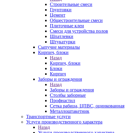
Строительные смеси
Грунтовки
Цемент
Общестроительные смеси
Плиточные клеи
Смеси для устройства полов
Шпатлевки
Штукатурки
Сыпучие материалы
Кирпич, блоки
Назад
Кирпич, блоки
Блоки
Кирпич
Заборы и ограждения
Назад
Заборы и ограждения
Столбы заборные
Профнастил
Сетка рабица, ЦПВС, оцинкованная
Металлоштакетник
Транспортные услуги
Услуги производственного характера
Назад
Услуги производственного характера