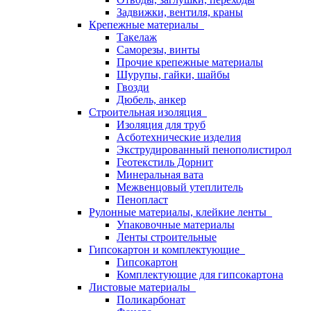
Задвижки, вентиля, краны
Крепежные материалы
Такелаж
Саморезы, винты
Прочие крепежные материалы
Шурупы, гайки, шайбы
Гвозди
Дюбель, анкер
Строительная изоляция
Изоляция для труб
Асботехнические изделия
Экструдированный пенополистирол
Геотекстиль Дорнит
Минеральная вата
Межвенцовый утеплитель
Пенопласт
Рулонные материалы, клейкие ленты
Упаковочные материалы
Ленты строительные
Гипсокартон и комплектующие
Гипсокартон
Комплектующие для гипсокартона
Листовые материалы
Поликарбонат