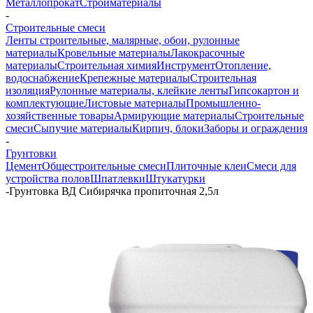
Металлопрокат
Стройматериалы
-
Строительные смеси
Ленты строительные, малярные, обои, рулонные
материалы
Кровельные материалы
Лакокрасочные
материалы
Строительная химия
Инструмент
Отопление,
водоснабжение
Крепежные материалы
Строительная
изоляция
Рулонные материалы, клейкие ленты
Гипсокартон и
комплектующие
Листовые материалы
Промышленно-
хозяйственные товары
Армирующие материалы
Строительные
смеси
Сыпучие материалы
Кирпич, блоки
Заборы и ограждения
-
Грунтовки
Цемент
Общестроительные смеси
Плиточные клеи
Смеси для
устройства полов
Шпатлевки
Штукатурки
-
Грунтовка ВД Сибирячка пропиточная 2,5л