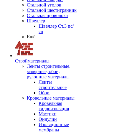
Стальной уголок
Стальной шестигранник
Стальная проволока
Швеллер
Швеллер Ст.3 пс/
сп
Ещё
Стройматериалы
Ленты строительные,
малярные, обои,
рулонные материалы
Ленты
строительные
Обои
Кровельные материалы
Кровельная
гидроизоляция
Мастики
Ондулин
Изоляционные
мембраны