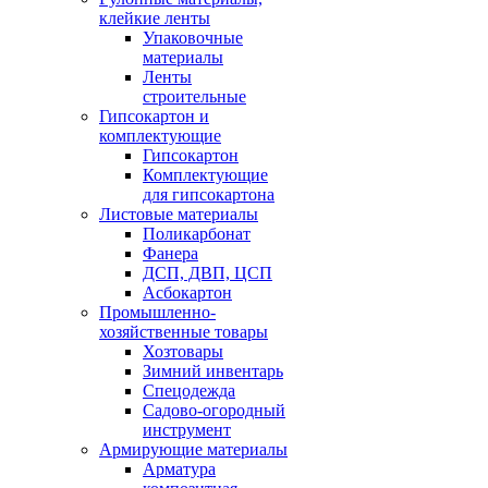
клейкие ленты
Упаковочные
материалы
Ленты
строительные
Гипсокартон и
комплектующие
Гипсокартон
Комплектующие
для гипсокартона
Листовые материалы
Поликарбонат
Фанера
ДСП, ДВП, ЦСП
Асбокартон
Промышленно-
хозяйственные товары
Хозтовары
Зимний инвентарь
Спецодежда
Садово-огородный
инструмент
Армирующие материалы
Арматура