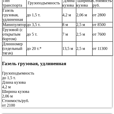
Тип
Длина
Ширина
Стоимость/
Грузоподъемность
транспорта
кузова
кузова
руб.
Газель
грузовая,
до 1,5 т.
4,2 м
2,06 м
от 2800
удлиненная
Манипулятор
до 3,5 т.
8 м
2,5 м
от 8500
Грузовой (с
открытым
до 5 т.
7 м
2,5 м
от 7600
бортом)
Длинномер
(седельный
до 20 т.*
13,5 м
2,5 м
от 11300
тягач)
Газель грузовая, удлиненная
Грузоподъемность
до 1,5 т.
Длина кузова
4,2 м
Ширина кузова
2,06 м
Стоимость/руб.
от 2100