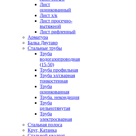
Лист
оцинкованный
Лист х/к
Лист просечно-
вытяжной
Лист рифленный
Арматура
Балка Двутавр
Стальные трубы
Труба
водогазопроводная
(15-50)
Труба профильная
Труба эл/сварная
тонкостенная
Труба
оцинкованная
Труба. некондиция
Труба
цельнотянутая
Труба
электросварная
Стальная полоса
Круг, Катанка
Стальной квадрат