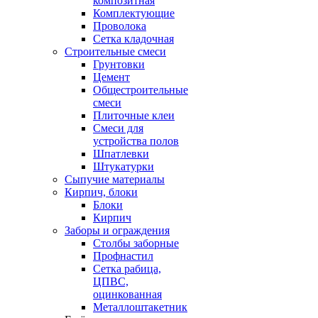
композитная
Комплектующие
Проволока
Сетка кладочная
Строительные смеси
Грунтовки
Цемент
Общестроительные
смеси
Плиточные клеи
Смеси для
устройства полов
Шпатлевки
Штукатурки
Сыпучие материалы
Кирпич, блоки
Блоки
Кирпич
Заборы и ограждения
Столбы заборные
Профнастил
Сетка рабица,
ЦПВС,
оцинкованная
Металлоштакетник