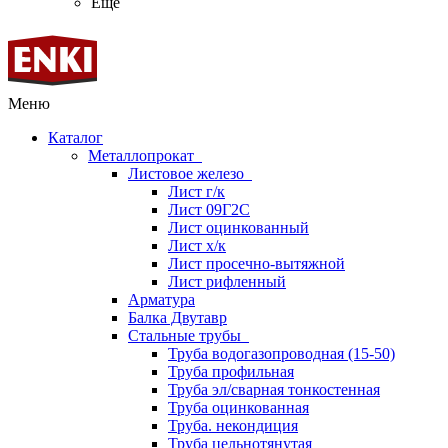
Ещё
Меню
Каталог
Металлопрокат
Листовое железо
Лист г/к
Лист 09Г2С
Лист оцинкованный
Лист х/к
Лист просечно-вытяжной
Лист рифленный
Арматура
Балка Двутавр
Стальные трубы
Труба водогазопроводная (15-50)
Труба профильная
Труба эл/сварная тонкостенная
Труба оцинкованная
Труба. некондиция
Труба цельнотянутая