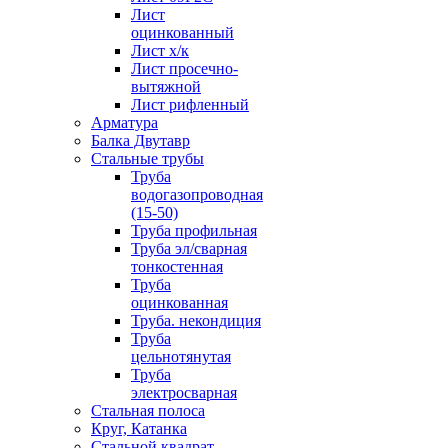
Лист
оцинкованный
Лист х/к
Лист просечно-
вытяжной
Лист рифленный
Арматура
Балка Двутавр
Стальные трубы
Труба
водогазопроводная
(15-50)
Труба профильная
Труба эл/сварная
тонкостенная
Труба
оцинкованная
Труба. некондиция
Труба
цельнотянутая
Труба
электросварная
Стальная полоса
Круг, Катанка
Стальной квадрат