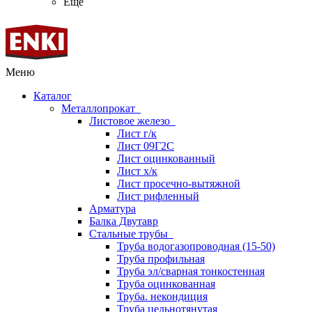
Ещё
Меню
Каталог
Металлопрокат
Листовое железо
Лист г/к
Лист 09Г2С
Лист оцинкованный
Лист х/к
Лист просечно-вытяжной
Лист рифленный
Арматура
Балка Двутавр
Стальные трубы
Труба водогазопроводная (15-50)
Труба профильная
Труба эл/сварная тонкостенная
Труба оцинкованная
Труба. некондиция
Труба цельнотянутая