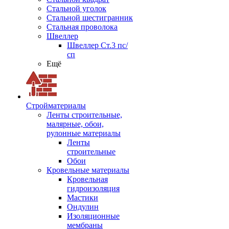
Стальной уголок
Стальной шестигранник
Стальная проволока
Швеллер
Швеллер Ст.3 пс/
сп
Ещё
Стройматериалы
Ленты строительные,
малярные, обои,
рулонные материалы
Ленты
строительные
Обои
Кровельные материалы
Кровельная
гидроизоляция
Мастики
Ондулин
Изоляционные
мембраны