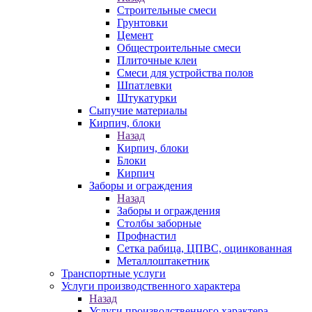
Строительные смеси
Грунтовки
Цемент
Общестроительные смеси
Плиточные клеи
Смеси для устройства полов
Шпатлевки
Штукатурки
Сыпучие материалы
Кирпич, блоки
Назад
Кирпич, блоки
Блоки
Кирпич
Заборы и ограждения
Назад
Заборы и ограждения
Столбы заборные
Профнастил
Сетка рабица, ЦПВС, оцинкованная
Металлоштакетник
Транспортные услуги
Услуги производственного характера
Назад
Услуги производственного характера