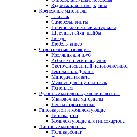
Задвижки, вентиля, краны
Крепежные материалы
Такелаж
Саморезы, винты
Прочие крепежные материалы
Шурупы, гайки, шайбы
Гвозди
Дюбель, анкер
Строительная изоляция
Изоляция для труб
Асботехнические изделия
Экструдированный пенополистирол
Геотекстиль Дорнит
Минеральная вата
Межвенцовый утеплитель
Пенопласт
Рулонные материалы, клейкие ленты
Упаковочные материалы
Ленты строительные
Гипсокартон и комплектующие
Гипсокартон
Комплектующие для гипсокартона
Листовые материалы
Поликарбонат