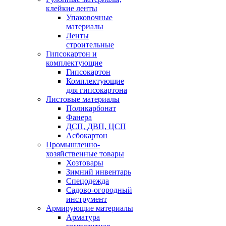
клейкие ленты
Упаковочные
материалы
Ленты
строительные
Гипсокартон и
комплектующие
Гипсокартон
Комплектующие
для гипсокартона
Листовые материалы
Поликарбонат
Фанера
ДСП, ДВП, ЦСП
Асбокартон
Промышленно-
хозяйственные товары
Хозтовары
Зимний инвентарь
Спецодежда
Садово-огородный
инструмент
Армирующие материалы
Арматура