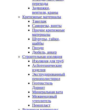
переходы
Задвижки,
вентиля, краны
Крепежные материалы
Такелаж
Саморезы, винты
Прочие крепежные
материалы
Шурупы, гайки,
шайбы
Гвозди
Дюбель, анкер
Строительная изоляция
Изоляция для труб
Асботехнические
изделия
Экструдированный
пенополистирол
Геотекстиль
Дорнит
Минеральная вата
Межвенцовый
утеплитель
Пенопласт
Рулонные материалы,