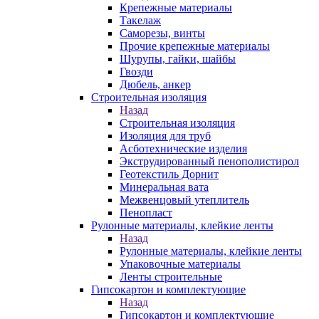
Крепежные материалы
Такелаж
Саморезы, винты
Прочие крепежные материалы
Шурупы, гайки, шайбы
Гвозди
Дюбель, анкер
Строительная изоляция
Назад
Строительная изоляция
Изоляция для труб
Асботехнические изделия
Экструдированный пенополистирол
Геотекстиль Дорнит
Минеральная вата
Межвенцовый утеплитель
Пенопласт
Рулонные материалы, клейкие ленты
Назад
Рулонные материалы, клейкие ленты
Упаковочные материалы
Ленты строительные
Гипсокартон и комплектующие
Назад
Гипсокартон и комплектующие