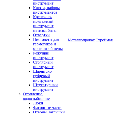
инструмент
Ключи, наборы
инструментов
Крепежно-
монтажный
инструмент,
метизы, биты
Отвертки
Пистолеты для
Металлопрокат
Строймат
герметиков и
монтажной пены
Режущий
инструмент
Столярный
инструмент
Шарнирно-
губцевый
инструмент
Штукатурный
инструмент
Отопление,
водоснабжение
Люки
Фасонные части
Отводы, заглушки,