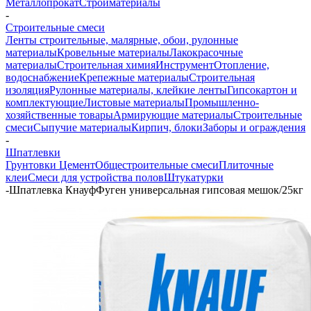
Металлопрокат
Стройматериалы
-
Строительные смеси
Ленты строительные, малярные, обои, рулонные
материалы
Кровельные материалы
Лакокрасочные
материалы
Строительная химия
Инструмент
Отопление,
водоснабжение
Крепежные материалы
Строительная
изоляция
Рулонные материалы, клейкие ленты
Гипсокартон и
комплектующие
Листовые материалы
Промышленно-
хозяйственные товары
Армирующие материалы
Строительные
смеси
Сыпучие материалы
Кирпич, блоки
Заборы и ограждения
-
Шпатлевки
Грунтовки
Цемент
Общестроительные смеси
Плиточные
клеи
Смеси для устройства полов
Штукатурки
-
Шпатлевка КнауфФуген универсальная гипсовая мешок/25кг