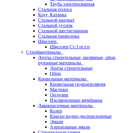
Труба электросварная
Стальная полоса
Круг, Катанка
Стальной квадрат
Стальной уголок
Стальной шестигранник
Стальная проволока
Швеллер
Швеллер Ст.3 пс/сп
Стройматериалы
Ленты строительные, малярные, обои,
рулонные материалы
Ленты строительные
Обои
Кровельные материалы
Кровельная гидроизоляция
Мастики
Ондулин
Изоляционные мембраны
Лакокрасочные материалы
Колер
Краски водно-дисперсионные
Эмали
Аэрозольные эмали
Строительная химия