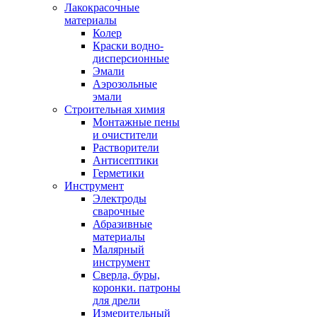
Лакокрасочные
материалы
Колер
Краски водно-
дисперсионные
Эмали
Аэрозольные
эмали
Строительная химия
Монтажные пены
и очистители
Растворители
Антисептики
Герметики
Инструмент
Электроды
сварочные
Абразивные
материалы
Малярный
инструмент
Сверла, буры,
коронки. патроны
для дрели
Измерительный