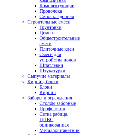
композитная
Комплектующие
Проволока
Сетка кладочная
Строительные смеси
Грунтовки
Цемент
Общестроительные
смеси
Плиточные клеи
Смеси для
устройства полов
Шпатлевки
Штукатурки
Сыпучие материалы
Кирпич, блоки
Блоки
Кирпич
Заборы и ограждения
Столбы заборные
Профнастил
Сетка рабица,
ЦПВС,
оцинкованная
Металлоштакетник