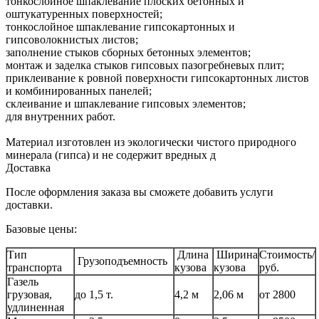
тонкослойное шпаклевание плоских бетонных и
оштукатуренных поверхностей;
тонкослойное шпаклевание гипсокартонных и
гипсоволокнистых листов;
заполнение стыков сборных бетонных элементов;
монтаж и заделка стыков гипсовых пазогребневых плит;
приклеивание к ровной поверхности гипсокартонных листов
и комбинированных панелей;
склеивание и шпаклевание гипсовых элементов;
для внутренних работ.
Материал изготовлен из экологически чистого природного
минерала (гипса) и не содержит вредных д
Доставка
После оформления заказа вы сможете добавить услуги
доставки.
Базовые цены:
Тип
Длина
Ширина
Стоимость/
Грузоподъемность
транспорта
кузова
кузова
руб.
Газель
грузовая,
до 1,5 т.
4,2 м
2,06 м
от 2800
удлиненная