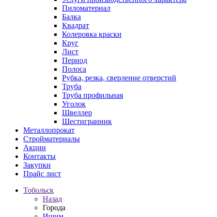
Пиломатериал
Балка
Квадрат
Колеровка краски
Круг
Лист
Период
Полоса
Рубка, резка, сверление отверстий
Труба
Труба профильная
Уголок
Швеллер
Шестигранник
Металлопрокат
Стройматериалы
Акции
Контакты
Закупки
Прайс лист
Тобольск
Назад
Города
Ишим