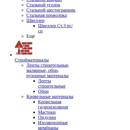
Стальной уголок
Стальной шестигранник
Стальная проволока
Швеллер
Швеллер Ст.3 пс/
сп
Ещё
Стройматериалы
Ленты строительные,
малярные, обои,
рулонные материалы
Ленты
строительные
Обои
Кровельные материалы
Кровельная
гидроизоляция
Мастики
Ондулин
Изоляционные
мембраны