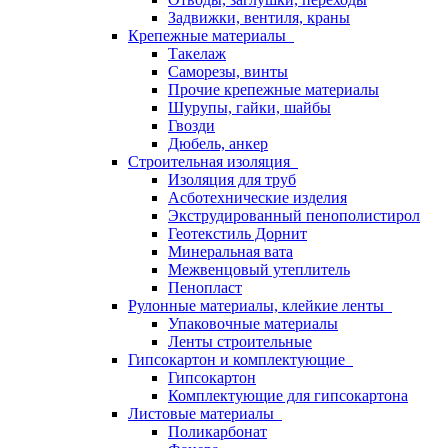
Задвижки, вентиля, краны
Крепежные материалы
Такелаж
Саморезы, винты
Прочие крепежные материалы
Шурупы, гайки, шайбы
Гвозди
Дюбель, анкер
Строительная изоляция
Изоляция для труб
Асботехнические изделия
Экструдированный пенополистирол
Геотекстиль Дорнит
Минеральная вата
Межвенцовый утеплитель
Пенопласт
Рулонные материалы, клейкие ленты
Упаковочные материалы
Ленты строительные
Гипсокартон и комплектующие
Гипсокартон
Комплектующие для гипсокартона
Листовые материалы
Поликарбонат