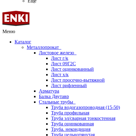
Ещё
Меню
Каталог
Металлопрокат
Листовое железо
Лист г/к
Лист 09Г2С
Лист оцинкованный
Лист х/к
Лист просечно-вытяжной
Лист рифленный
Арматура
Балка Двутавр
Стальные трубы
Труба водогазопроводная (15-50)
Труба профильная
Труба эл/сварная тонкостенная
Труба оцинкованная
Труба. некондиция
Труба цельнотянутая