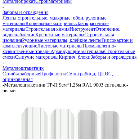
Металлопрокат
Стройматериалы
-
Заборы и ограждения
Ленты строительные, малярные, обои, рулонные
материалы
Кровельные материалы
Лакокрасочные
материалы
Строительная химия
Инструмент
Отопление,
водоснабжение
Крепежные материалы
Строительная
изоляция
Рулонные материалы, клейкие ленты
Гипсокартон и
комплектующие
Листовые материалы
Промышленно-
хозяйственные товары
Армирующие материалы
Строительные
смеси
Сыпучие материалы
Кирпич, блоки
Заборы и ограждения
-
Металлоштакетник
Столбы заборные
Профнастил
Сетка рабица, ЦПВС,
оцинкованная
-
Металлоштакетник ТР-П 9см*1,25м RAL 9003 сигнально-
белый