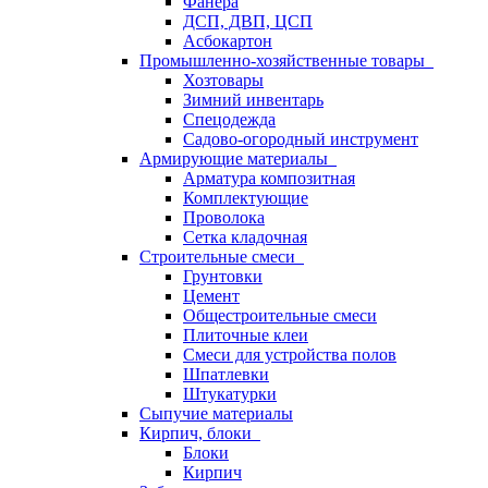
Фанера
ДСП, ДВП, ЦСП
Асбокартон
Промышленно-хозяйственные товары
Хозтовары
Зимний инвентарь
Спецодежда
Садово-огородный инструмент
Армирующие материалы
Арматура композитная
Комплектующие
Проволока
Сетка кладочная
Строительные смеси
Грунтовки
Цемент
Общестроительные смеси
Плиточные клеи
Смеси для устройства полов
Шпатлевки
Штукатурки
Сыпучие материалы
Кирпич, блоки
Блоки
Кирпич