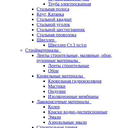
Труба электросварная
Стальная полоса
Круг, Катанка
Стальной квадрат
Стальной уголок
Стальной шестигранник
Стальная проволока
Швеллер
Швеллер Ст.3 пс/сп
Стройматериалы
Ленты строительные, малярные, обои,
рулонные материалы
Ленты строительные
Обои
Кровельные материалы
Кровельная гидроизоляция
Мастики
Ондулин
Изоляционные мембраны
Лакокрасочные материалы
Колер
Краски водно-дисперсионные
Эмали
Аэрозольные эмали
Строительная химия