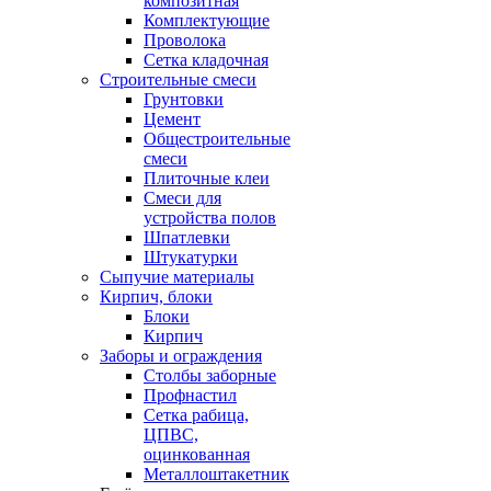
композитная
Комплектующие
Проволока
Сетка кладочная
Строительные смеси
Грунтовки
Цемент
Общестроительные
смеси
Плиточные клеи
Смеси для
устройства полов
Шпатлевки
Штукатурки
Сыпучие материалы
Кирпич, блоки
Блоки
Кирпич
Заборы и ограждения
Столбы заборные
Профнастил
Сетка рабица,
ЦПВС,
оцинкованная
Металлоштакетник