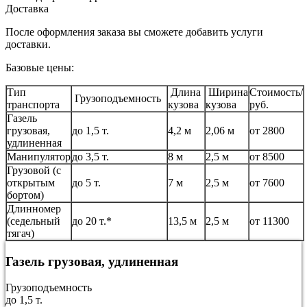
Доставка
После оформления заказа вы сможете добавить услуги
доставки.
Базовые цены:
Тип
Длина
Ширина
Стоимость/
Грузоподъемность
транспорта
кузова
кузова
руб.
Газель
грузовая,
до 1,5 т.
4,2 м
2,06 м
от 2800
удлиненная
Манипулятор
до 3,5 т.
8 м
2,5 м
от 8500
Грузовой (с
открытым
до 5 т.
7 м
2,5 м
от 7600
бортом)
Длинномер
(седельный
до 20 т.*
13,5 м
2,5 м
от 11300
тягач)
Газель грузовая, удлиненная
Грузоподъемность
до 1,5 т.