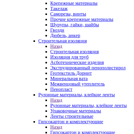
Крепежные материалы
Такелаж
Саморезы, винты
Прочие крепежные материалы
Шурупы, гайки, шайбы
Гвозди
Дюбель, анкер
Строительная изоляция
Назад
Строительная изоляция
Изоляция для труб
Асботехнические изделия
Экструдированный пенополистирол
Геотекстиль Дорнит
Минеральная вата
Межвенцовый утеплитель
Пенопласт
Рулонные материалы, клейкие ленты
Назад
Рулонные материалы, клейкие ленты
Упаковочные материалы
Ленты строительные
Гипсокартон и комплектующие
Назад
Гипсокартон и комплектующие