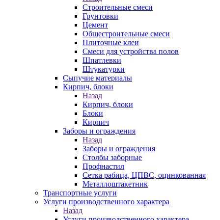
Строительные смеси
Грунтовки
Цемент
Общестроительные смеси
Плиточные клеи
Смеси для устройства полов
Шпатлевки
Штукатурки
Сыпучие материалы
Кирпич, блоки
Назад
Кирпич, блоки
Блоки
Кирпич
Заборы и ограждения
Назад
Заборы и ограждения
Столбы заборные
Профнастил
Сетка рабица, ЦПВС, оцинкованная
Металлоштакетник
Транспортные услуги
Услуги производственного характера
Назад
Услуги производственного характера