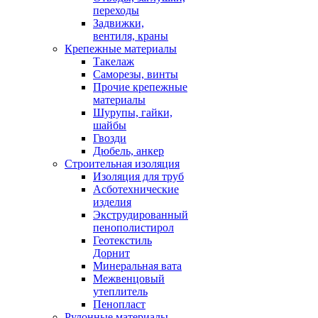
переходы
Задвижки,
вентиля, краны
Крепежные материалы
Такелаж
Саморезы, винты
Прочие крепежные
материалы
Шурупы, гайки,
шайбы
Гвозди
Дюбель, анкер
Строительная изоляция
Изоляция для труб
Асботехнические
изделия
Экструдированный
пенополистирол
Геотекстиль
Дорнит
Минеральная вата
Межвенцовый
утеплитель
Пенопласт
Рулонные материалы,