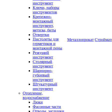
инструмент
Ключи, наборы
инструментов
Крепежно-
монтажный
инструмент,
метизы, биты
Отвертки
Пистолеты для
Металлопрокат
Строймат
герметиков и
монтажной пены
Режущий
инструмент
Столярный
инструмент
Шарнирно-
губцевый
инструмент
Штукатурный
инструмент
Отопление,
водоснабжение
Люки
Фасонные части
Отводы, заглушки,