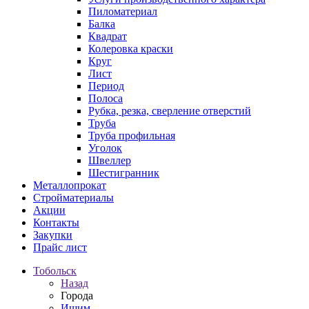
Пиломатериал
Балка
Квадрат
Колеровка краски
Круг
Лист
Период
Полоса
Рубка, резка, сверление отверстий
Труба
Труба профильная
Уголок
Швеллер
Шестигранник
Металлопрокат
Стройматериалы
Акции
Контакты
Закупки
Прайс лист
Тобольск
Назад
Города
Ишим