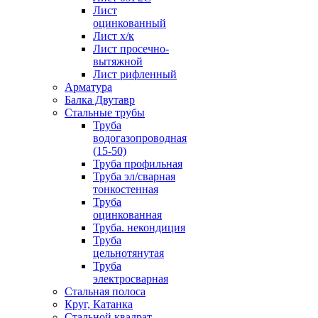
Лист
оцинкованный
Лист х/к
Лист просечно-
вытяжной
Лист рифленный
Арматура
Балка Двутавр
Стальные трубы
Труба
водогазопроводная
(15-50)
Труба профильная
Труба эл/сварная
тонкостенная
Труба
оцинкованная
Труба. некондиция
Труба
цельнотянутая
Труба
электросварная
Стальная полоса
Круг, Катанка
Стальной квадрат