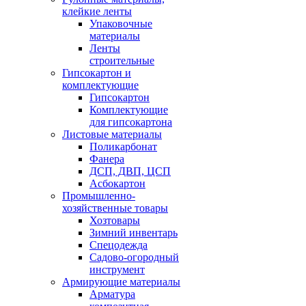
клейкие ленты
Упаковочные
материалы
Ленты
строительные
Гипсокартон и
комплектующие
Гипсокартон
Комплектующие
для гипсокартона
Листовые материалы
Поликарбонат
Фанера
ДСП, ДВП, ЦСП
Асбокартон
Промышленно-
хозяйственные товары
Хозтовары
Зимний инвентарь
Спецодежда
Садово-огородный
инструмент
Армирующие материалы
Арматура