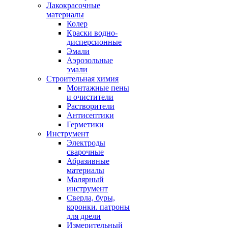
Лакокрасочные
материалы
Колер
Краски водно-
дисперсионные
Эмали
Аэрозольные
эмали
Строительная химия
Монтажные пены
и очистители
Растворители
Антисептики
Герметики
Инструмент
Электроды
сварочные
Абразивные
материалы
Малярный
инструмент
Сверла, буры,
коронки. патроны
для дрели
Измерительный