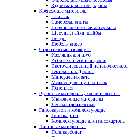
Задвижки, вентиля, краны
Крепежные материалы
Такелаж
Саморезы, винты
Прочие крепежные материалы
Шурупы, гайки, шайбы
Гвозди
Дюбель, анкер
Строительная изоляция
Изоляция для труб
Асботехнические изделия
Экструдированный пенополистирол
Геотекстиль Дорнит
Минеральная вата
Межвенцовый утеплитель
Пенопласт
Рулонные материалы, клейкие ленты
Упаковочные материалы
Ленты строительные
Гипсокартон и комплектующие
Гипсокартон
Комплектующие для гипсокартона
Листовые материалы
Поликарбонат