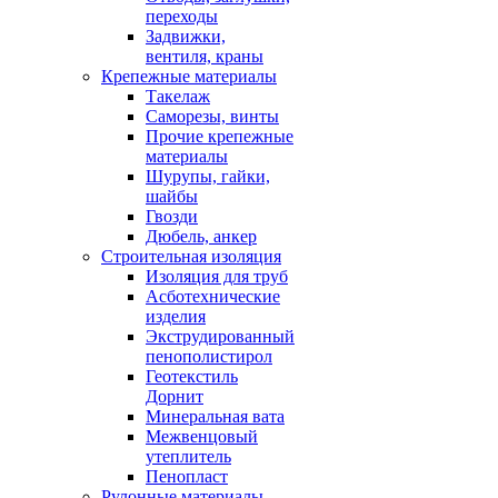
переходы
Задвижки,
вентиля, краны
Крепежные материалы
Такелаж
Саморезы, винты
Прочие крепежные
материалы
Шурупы, гайки,
шайбы
Гвозди
Дюбель, анкер
Строительная изоляция
Изоляция для труб
Асботехнические
изделия
Экструдированный
пенополистирол
Геотекстиль
Дорнит
Минеральная вата
Межвенцовый
утеплитель
Пенопласт
Рулонные материалы,