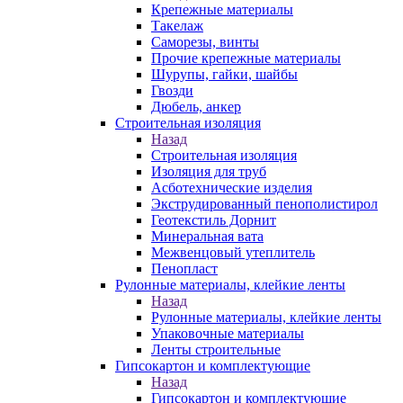
Крепежные материалы
Такелаж
Саморезы, винты
Прочие крепежные материалы
Шурупы, гайки, шайбы
Гвозди
Дюбель, анкер
Строительная изоляция
Назад
Строительная изоляция
Изоляция для труб
Асботехнические изделия
Экструдированный пенополистирол
Геотекстиль Дорнит
Минеральная вата
Межвенцовый утеплитель
Пенопласт
Рулонные материалы, клейкие ленты
Назад
Рулонные материалы, клейкие ленты
Упаковочные материалы
Ленты строительные
Гипсокартон и комплектующие
Назад
Гипсокартон и комплектующие