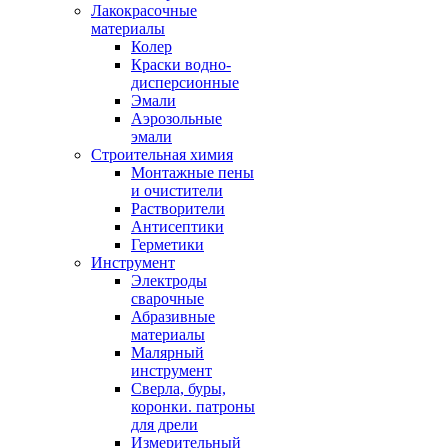
Лакокрасочные
материалы
Колер
Краски водно-
дисперсионные
Эмали
Аэрозольные
эмали
Строительная химия
Монтажные пены
и очистители
Растворители
Антисептики
Герметики
Инструмент
Электроды
сварочные
Абразивные
материалы
Малярный
инструмент
Сверла, буры,
коронки. патроны
для дрели
Измерительный