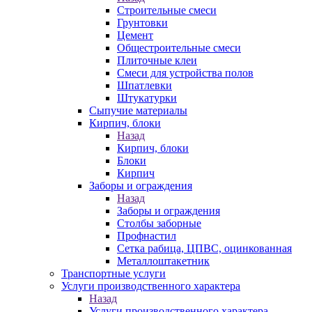
Строительные смеси
Грунтовки
Цемент
Общестроительные смеси
Плиточные клеи
Смеси для устройства полов
Шпатлевки
Штукатурки
Сыпучие материалы
Кирпич, блоки
Назад
Кирпич, блоки
Блоки
Кирпич
Заборы и ограждения
Назад
Заборы и ограждения
Столбы заборные
Профнастил
Сетка рабица, ЦПВС, оцинкованная
Металлоштакетник
Транспортные услуги
Услуги производственного характера
Назад
Услуги производственного характера