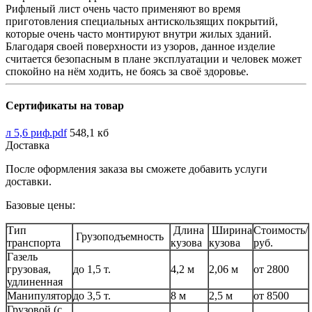
Рифленый лист очень часто применяют во время
приготовления специальных антискользящих покрытий,
которые очень часто монтируют внутри жилых зданий.
Благодаря своей поверхности из узоров, данное изделие
считается безопасным в плане эксплуатации и человек может
спокойно на нём ходить, не боясь за своё здоровье.
Сертификаты на товар
л 5,6 риф.pdf
548,1 кб
Доставка
После оформления заказа вы сможете добавить услуги
доставки.
Базовые цены:
Тип
Длина
Ширина
Стоимость/
Грузоподъемность
транспорта
кузова
кузова
руб.
Газель
грузовая,
до 1,5 т.
4,2 м
2,06 м
от 2800
удлиненная
Манипулятор
до 3,5 т.
8 м
2,5 м
от 8500
Грузовой (с