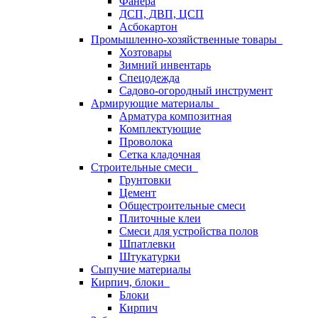
Фанера
ДСП, ДВП, ЦСП
Асбокартон
Промышленно-хозяйственные товары
Хозтовары
Зимний инвентарь
Спецодежда
Садово-огородный инструмент
Армирующие материалы
Арматура композитная
Комплектующие
Проволока
Сетка кладочная
Строительные смеси
Грунтовки
Цемент
Общестроительные смеси
Плиточные клеи
Смеси для устройства полов
Шпатлевки
Штукатурки
Сыпучие материалы
Кирпич, блоки
Блоки
Кирпич