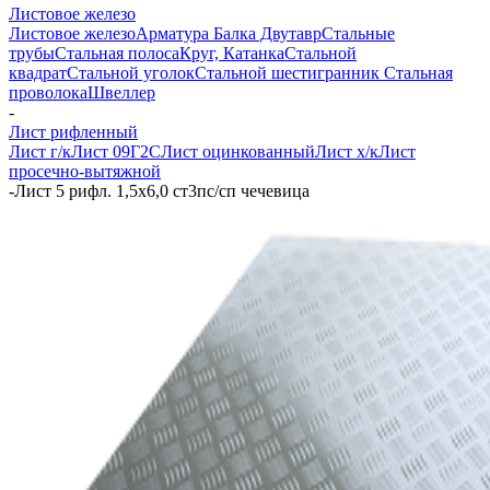
Листовое железо
Листовое железо
Арматура
Балка Двутавр
Стальные
трубы
Стальная полоса
Круг, Катанка
Стальной
квадрат
Стальной уголок
Стальной шестигранник
Стальная
проволока
Швеллер
-
Лист рифленный
Лист г/к
Лист 09Г2С
Лист оцинкованный
Лист х/к
Лист
просечно-вытяжной
-
Лист 5 рифл. 1,5х6,0 ст3пс/сп чечевица