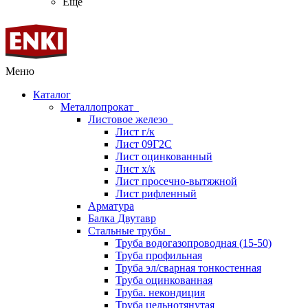
Ещё
Меню
Каталог
Металлопрокат
Листовое железо
Лист г/к
Лист 09Г2С
Лист оцинкованный
Лист х/к
Лист просечно-вытяжной
Лист рифленный
Арматура
Балка Двутавр
Стальные трубы
Труба водогазопроводная (15-50)
Труба профильная
Труба эл/сварная тонкостенная
Труба оцинкованная
Труба. некондиция
Труба цельнотянутая