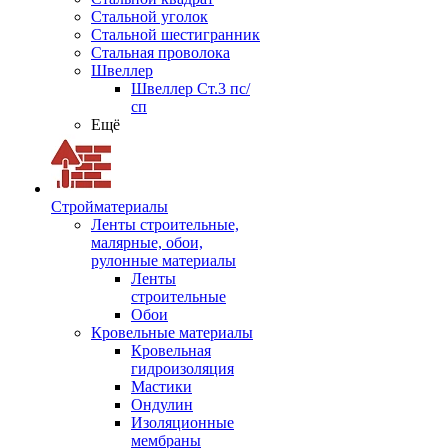
Стальной уголок
Стальной шестигранник
Стальная проволока
Швеллер
Швеллер Ст.3 пс/
сп
Ещё
Стройматериалы
Ленты строительные,
малярные, обои,
рулонные материалы
Ленты
строительные
Обои
Кровельные материалы
Кровельная
гидроизоляция
Мастики
Ондулин
Изоляционные
мембраны