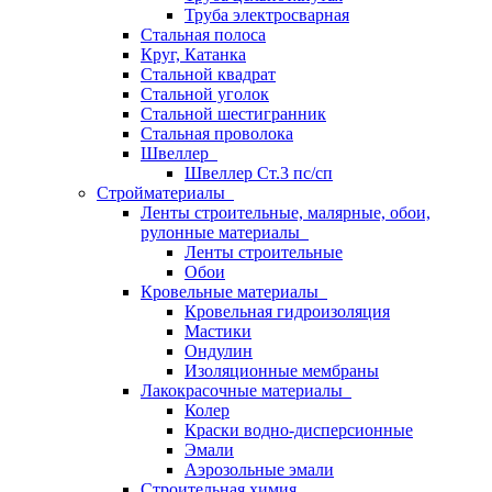
Труба электросварная
Стальная полоса
Круг, Катанка
Стальной квадрат
Стальной уголок
Стальной шестигранник
Стальная проволока
Швеллер
Швеллер Ст.3 пс/сп
Стройматериалы
Ленты строительные, малярные, обои,
рулонные материалы
Ленты строительные
Обои
Кровельные материалы
Кровельная гидроизоляция
Мастики
Ондулин
Изоляционные мембраны
Лакокрасочные материалы
Колер
Краски водно-дисперсионные
Эмали
Аэрозольные эмали
Строительная химия