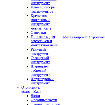
инструмент
Ключи, наборы
инструментов
Крепежно-
монтажный
инструмент,
метизы, биты
Отвертки
Пистолеты для
Металлопрокат
Строймат
герметиков и
монтажной пены
Режущий
инструмент
Столярный
инструмент
Шарнирно-
губцевый
инструмент
Штукатурный
инструмент
Отопление,
водоснабжение
Люки
Фасонные части
Отводы, заглушки,