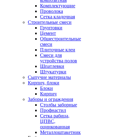
композитная
Комплектующие
Проволока
Сетка кладочная
Строительные смеси
Грунтовки
Цемент
Общестроительные
смеси
Плиточные клеи
Смеси для
устройства полов
Шпатлевки
Штукатурки
Сыпучие материалы
Кирпич, блоки
Блоки
Кирпич
Заборы и ограждения
Столбы заборные
Профнастил
Сетка рабица,
ЦПВС,
оцинкованная
Металлоштакетник