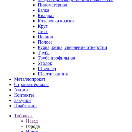
Пиломатериал
Балка
Квадрат
Колеровка краски
Круг
Лист
Период
Полоса
Рубка, резка, сверление отверстий
Труба
Труба профильная
Уголок
Швеллер
Шестигранник
Металлопрокат
Стройматериалы
Акции
Контакты
Закупки
Прайс лист
Тобольск
Назад
Города
Ишим