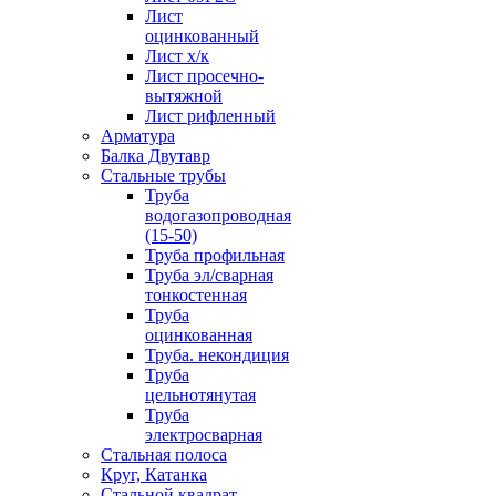
Лист
оцинкованный
Лист х/к
Лист просечно-
вытяжной
Лист рифленный
Арматура
Балка Двутавр
Стальные трубы
Труба
водогазопроводная
(15-50)
Труба профильная
Труба эл/сварная
тонкостенная
Труба
оцинкованная
Труба. некондиция
Труба
цельнотянутая
Труба
электросварная
Стальная полоса
Круг, Катанка
Стальной квадрат